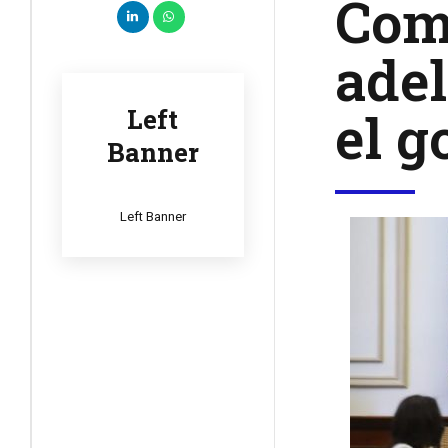
Comi
adel
el g
Left
Banner
Left Banner