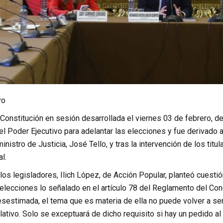
vo
Constitución en sesión desarrollada el viernes 03 de febrero, d
l Poder Ejecutivo para adelantar las elecciones y fue derivado a
inistro de Justicia, José Tello, y tras la intervención de los tit
l.
los legisladores, Ilich López, de Acción Popular, planteó cuesti
elecciones lo señalado en el artículo 78 del Reglamento del Congr
esestimada, el tema que es materia de ella no puede volver a se
ativo. Solo se exceptuará de dicho requisito si hay un pedido a