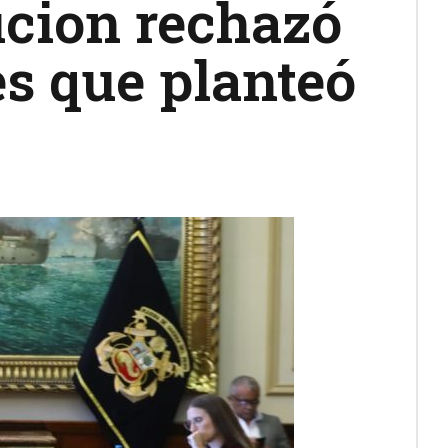
ucion rechazó
es que planteó