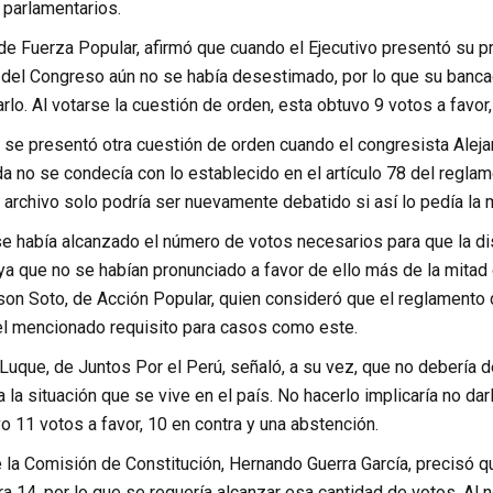
 parlamentarios.
de Fuerza Popular, afirmó que cuando el Ejecutivo presentó su p
o del Congreso aún no se había desestimado, por lo que su banca
rlo. Al votarse la cuestión de orden, esta obtuvo 9 votos a favor
 se presentó otra cuestión de orden cuando el congresista Aleja
a no se condecía con lo establecido en el artículo 78 del regla
 archivo solo podría ser nuevamente debatido si así lo pedía la 
e había alcanzado el número de votos necesarios para que la di
ya que no se habían pronunciado a favor de ello más de la mitad 
son Soto, de Acción Popular, quien consideró que el reglamento
l mencionado requisito para casos como este.
 Luque, de Juntos Por el Perú, señaló, a su vez, que no debería 
 la situación que se vive en el país. No hacerlo implicaría no darl
 11 votos a favor, 10 en contra y una abstención.
e la Comisión de Constitución, Hernando Guerra García, precisó 
a 14, por lo que se requería alcanzar esa cantidad de votos. Al 