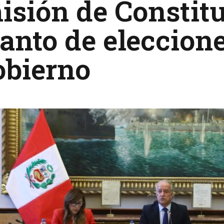
sión de Constit
anto de eleccion
obierno