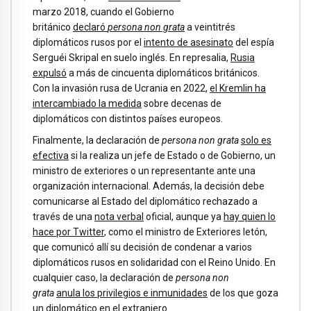
marzo 2018, cuando el Gobierno
británico
declaró
persona non grata
a veintitrés
diplomáticos rusos por el
intento de asesinato
del espía
Serguéi Skripal en suelo inglés. En represalia,
Rusia
expulsó
a más de cincuenta diplomáticos británicos.
Con la invasión rusa de Ucrania en 2022,
el Kremlin ha
intercambiado la medida
sobre decenas de
diplomáticos con distintos países europeos.
Finalmente, la declaración de
persona non grata
solo es
efectiva
si la realiza un jefe de Estado o de Gobierno, un
ministro de exteriores o un representante ante una
organización internacional. Además, la decisión debe
comunicarse al Estado del diplomático rechazado a
través de una
nota verbal
oficial, aunque ya
hay quien lo
hace por Twitter
, como el ministro de Exteriores letón,
que comunicó allí su decisión de condenar a varios
diplomáticos rusos en solidaridad con el Reino Unido. En
cualquier caso, la declaración de
persona non
grata
anula los privilegios e inmunidades
de los que goza
un diplomático en el extranjero.