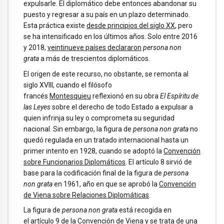
expulsarle. El diplomático debe entonces abandonar su
puesto y regresar a su país en un plazo determinado.
Esta práctica existe
desde principios del siglo XX
, pero
se ha intensificado en los últimos años. Solo entre 2016
y 2018,
veintinueve países declararon
persona non
grata
a más de trescientos diplomáticos.
El origen de este recurso, no obstante, se remonta al
siglo XVIII, cuando el filósofo
francés
Montesquieu
reflexionó en su obra
El Espíritu de
las Leyes
sobre el derecho de todo Estado a expulsar a
quien infrinja su ley o comprometa su seguridad
nacional. Sin embargo, la figura de
persona non grata
no
quedó regulada en un tratado internacional hasta un
primer intento en 1928, cuando se adoptó la
Convención
sobre Funcionarios Diplomáticos
. El artículo 8 sirvió de
base para la codificación final de la figura de
persona
non grata
en 1961, año en que se aprobó la
Convención
de Viena sobre Relaciones Diplomáticas
.
La figura de
persona non grata
está recogida en
el
artículo 9
de la Convención de Viena y se trata de una