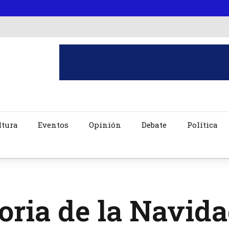
ltura
Eventos
Opinión
Debate
Política
oria de la Navida