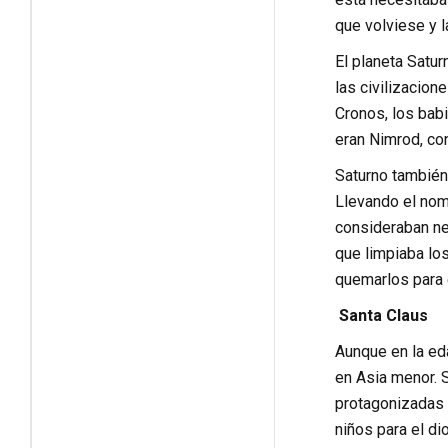
que volviese y 
El planeta Satur
las civilizacion
Cronos, los babi
eran Nimrod, co
Saturno también 
Llevando el nomb
consideraban nec
que limpiaba lo
quemarlos para 
Santa Claus
Aunque en la ed
en Asia menor. 
protagonizadas p
niños para el d