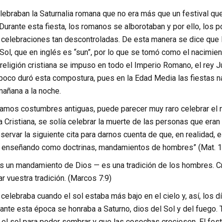
ebraban la Saturnalia romana que no era más que un festival que
 Durante esta fiesta, los romanos se alborotaban y por ello, los 
celebraciones tan descontroladas. De esta manera se dice que la
 Sol, que en inglés es “sun”, por lo que se tomó como el nacimien
 religión cristiana se impuso en todo el Imperio Romano, el rey 
poco duró esta compostura, pues en la Edad Media las fiestas na
mañana a la noche.
ramos costumbres antiguas, puede parecer muy raro celebrar el n
a Cristiana, se solía celebrar la muerte de las personas que era
rvar la siguiente cita para darnos cuenta de que, en realidad, e
 enseñando como doctrinas, mandamientos de hombres” (Mat. 15
s un mandamiento de Dios — es una tradición de los hombres. Cri
r vuestra tradición. (Marcos 7:9)
 celebraba cuando el sol estaba más bajo en el cielo y, así, los 
ante esta época se honraba a Saturno, dios del Sol y del fuego. 
el sol para poder sembrar y que las cosechas creciesen. El festi