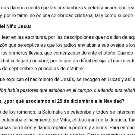
 nos damos cuenta que las costumbres y celebraciones que real
y, por lo tanto, no es una celebridad cristiana, tal y como sucede 
del Niño Jesús
er en las escrituras, por las descripciones que nos dan de aque
zón que se explica es que los judíos enviaban a sus ovejas a lo
las primeras lluvias, que comenzaban durante el otoño. Cuando Je
o había llegado octubre, por lo que es difícil encajar al nacimie
s de septiembre o principios de octubre.
ue explican el nacimiento de Jesús, se recogen en Lucas y así s
ión había pastores que estaban en el campo, cuidando sus rebaño
, ¿por qué asociamos el 25 de diciembre a la Navidad?
 de los romanos, la Saturnalia se celebraba y todos se intercambi
celebraba el nacimiento de Mitra, el dios iraní de la Justicia. T
asas con luces y dando regalos a pobres y a niños. Para enton