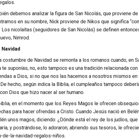
regalos.
ién debemos analizar la figura de San Nicolás, que proviene de u
ntramos en su nombre, Nick proviene de Nikos que significa “con
. Los nicolaítas (seguidores de San Nicolás) se definen entonce
nuevo, Nimrod.
 Navidad
ta costumbre de Navidad se remonta a los romanos cuando, en Sa
 te suponías, no, esto tampoco es una tradición relacionada con
ndas a Dios, si no que nos las hacemos a nosotros mismos en 
. De hecho, según indica la Biblia, el cumpleaños tampoco deber
con Dios que hizo nacer al ser humano.
biblia, en el momento que los Reyes Magos le ofrecen obsequios 
echas para hacer ofrendas a Cristo. Cuando Jesús nació en Belén
lén unos magos, diciendo: ¿Dónde está el rey de los judíos, que h
ía, y postrándose, lo adoraron; abriendo sus tesoros, le ofrecie
n-de-la-navidad-regalos-niños.