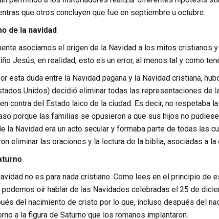
ientras que otros concluyen que fue en septiembre u octubre.
no de la navidad
nte asociamos el origen de la Navidad a los mitos cristianos y 
iño Jesús; en realidad, esto es un error, al menos tal y como te
r esta duda entre la Navidad pagana y la Navidad cristiana, hubo
stados Unidos) decidió eliminar todas las representaciones de l
 en contra del Estado laico de la ciudad. Es decir, no respetaba l
caso porque las familias se opusieron a que sus hijos no pudiese
de la Navidad era un acto secular y formaba parte de todas las cu
ron eliminar las oraciones y la lectura de la biblia, asociadas a l
aturno
Navidad no es para nada cristiano. Como lees en el principio de e
 podemos oír hablar de las Navidades celebradas el 25 de dicie
ués del nacimiento de cristo por lo que, incluso después del na
rno a la figura de Saturno que los romanos implantaron.