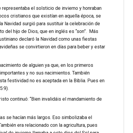
 representaba el solsticio de invierno y honraban
pocos cristianos que existían en aquella época, se
 Navidad surgió para sustituir la celebración de
to del hijo de Dios, que en inglés es “son”. Más
Justiniano declaró la Navidad como unas fiestas
videñas se convirtieron en días para beber y estar
acimiento de alguien ya que, en los primeros
n importantes y no sus nacimientos. También
sta festividad no es aceptada en la Biblia. Pues en
:9).
sto continuó: “Bien invalidáis el mandamiento de
días se hacían más largos. Eso simbolizaba el
También era relacionado con la agricultura, pues
val de invierno llamaba a este dios del Sol para