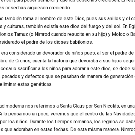
las cosechas siguiesen creciendo.
no también toma el nombre de este Dios, pues sus anillos y el co
es y culturas, también existía este dios del fuego y del sol. En E
lonios Tamuz (o Nimrod cuando resucita en su hijo) y Moloc o Ba
nsiderado el padre de los dioses babilonios.
era considerado un devorador de niños pues, al ser el padre de l
re de Cronos, cuenta la historia que devoraba a sus hijos según
esario sacrificar a los niños para adorar a este dios, se debe 
s pecados y defectos que se pasaban de manera de generación en
eliminar estas genéticas.
ad moderna nos referimos a Santa Claus por San Nicolás, en una 
Si lo pensamos un poco, veremos que el centro de las Navidades
or los niños. Durante los tiempos romanos, los regalos se daban
ios que adoraban en estas fechas. De esta misma manera, Nimrod 