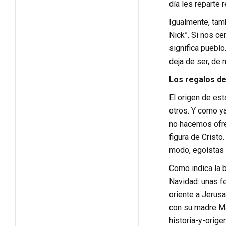
día les reparte 
Igualmente, tamb
Nick”. Si nos ce
significa pueblo
deja de ser, de 
Los regalos de
El origen de es
otros. Y como ya
no hacemos ofre
figura de Cristo
modo, egoístas 
Como indica la 
Navidad: unas f
oriente a Jerusa
con su madre Mar
historia-y-orige