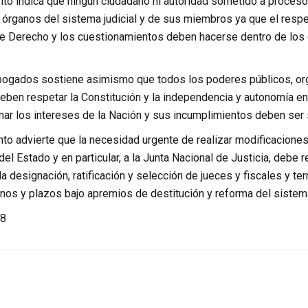
to indica que ningún ciudadano ni autoridad sometido a procesos
 órganos del sistema judicial y de sus miembros ya que el respe
de Derecho y los cuestionamientos deben hacerse dentro de los 
bogados sostiene asimismo que todos los poderes públicos, or
deben respetar la Constitución y la independencia y autonomía e
ar los intereses de la Nación y sus incumplimientos deben se
to advierte que la necesidad urgente de realizar modificaciones
el Estado y en particular, a la Junta Nacional de Justicia, debe 
a designación, ratificación y selección de jueces y fiscales y te
minos y plazos bajo apremios de destitución y reforma del sistem
8