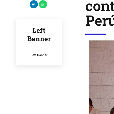
cont
Per
Left
Banner
Left Banner