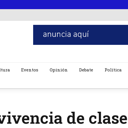
ltura
Eventos
Opinión
Debate
Política
vivencia de clas