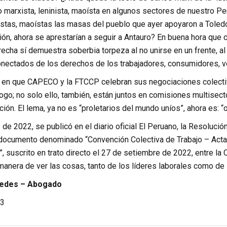
o marxista, leninista, maoísta en algunos sectores de nuestro Pe
istas, maoístas las masas del pueblo que ayer apoyaron a Toledo, 
ón, ahora se aprestarían a seguir a Antauro? En buena hora que c
echa sí demuestra soberbia torpeza al no unirse en un frente, al 
nectados de los derechos de los trabajadores, consumidores, v
 en que CAPECO y la FTCCP celebran sus negociaciones colectiva
ogo; no solo ello, también, están juntos en comisiones multisect
ión. El lema, ya no es “proletarios del mundo uníos”, ahora es: 
 de 2022, se publicó en el diario oficial El Peruano, la Resoluc
 documento denominado “Convención Colectiva de Trabajo – Acta 
, suscrito en trato directo el 27 de setiembre de 2022, entre l
manera de ver las cosas, tanto de los líderes laborales como de 
redes – Abogado
3