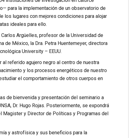
4 instituciones de investigación en catorce
do— para la implementación de un observatorio de
e los lugares con mejores condiciones para alojar
tas ideales para ello.
. Carlos Argüelles, profesor de la Universidad de
ma de México, la Dra. Petra Huentemeyer, directora
Tecnológica University – EEUU.
l referido agujero negro al centro de nuestra
nacimiento y los procesos energéticos de nuestro
 estudiar el comportamiento de otros cuerpos en
ras de bienvenida y presentación del seminario a
 UNSA, Dr. Hugo Rojas. Posteriormente, se expondrá
el Magister y Director de Políticas y Programas del
ía y astrofísica y sus beneficios para la