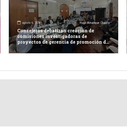
agosto 6, 2026
Hugo Amanque Chaiña
Consejeros debatirán creación de
comisiones investigadoras de
proyectos de gerencia de promoción de
inversión y carretera en Caylloma