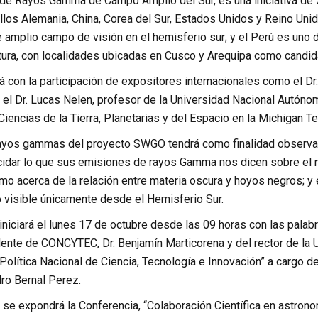
 de Rayos Gamma de Campo Amplio del Sur, es una iniciativa de 5
llos Alemania, China, Corea del Sur, Estados Unidos y Reino Uni
amplio campo de visión en el hemisferio sur; y el Perú es uno d
tura, con localidades ubicadas en Cusco y Arequipa como candida
á con la participación de expositores internacionales como el Dr
 el Dr. Lucas Nelen, profesor de la Universidad Nacional Autóno
 Ciencias de la Tierra, Planetarias y del Espacio en la Michigan 
rayos gammas del proyecto SWGO tendrá como finalidad observar a
ucidar lo que sus emisiones de rayos Gamma nos dicen sobre el 
omo acerca de la relación entre materia oscura y hoyos negros; y
o visible únicamente desde el Hemisferio Sur.
iniciará el lunes 17 de octubre desde las 09 horas con las palab
dente de CONCYTEC, Dr. Benjamín Marticorena y del rector de la
“Política Nacional de Ciencia, Tecnología e Innovación” a cargo d
o Bernal Perez.
se expondrá la Conferencia, “Colaboración Científica en astronom