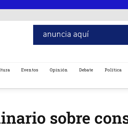
ltura
Eventos
Opinión
Debate
Política
nario sobre cons