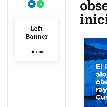
obs
inic
Left
Banner
Left Banner