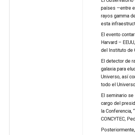
El Observatorio
países —entre e
rayos gamma de 
esta infraestruc
El evento
contar
Harvard – EEUU,
del Instituto de
El detector de 
galaxia para el
Universo, así c
todo el Univers
El seminario se 
cargo del presi
la Conferencia, 
CONCYTEC, Pedr
Posteriormente, 