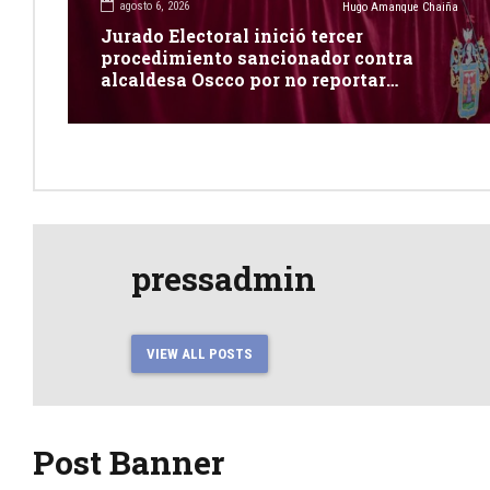
agosto 6, 2026
Hugo Amanque Chaiña
Jurado Electoral inició tercer
procedimiento sancionador contra
alcaldesa Oscco por no reportar
publicidad estatal
pressadmin
VIEW ALL POSTS
Post Banner