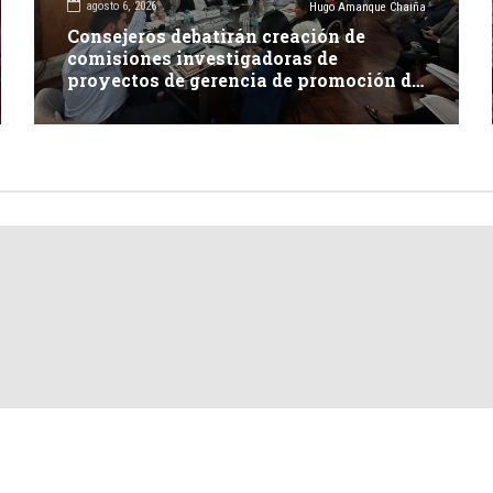
agosto 6, 2026
Hugo Amanque Chaiña
Consejeros debatirán creación de
comisiones investigadoras de
proyectos de gerencia de promoción de
inversión y carretera en Caylloma