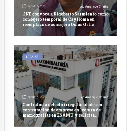
agosto 5, 2026
Hugo Amanque Chaiña
JNE convoca a Rigoberto Sarmiento como
consejero temporal de Caylloma en
reemplazo de consejero Osias Ortiz
LOCALES
agosto 4, 2026
Hugo Amanque Chaiña
Contraloría detectó irregularidades en
contratación de empresa en lectura de
mamografías en ESAMU y solicita
acciones penales contra funcionarios