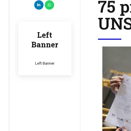
75 p
UN
Left
Banner
Left Banner