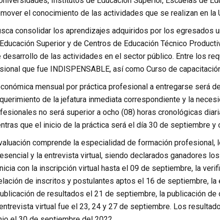
Universidades, Institutos de Educación Superior, Escuelas de E
omover el conocimiento de las actividades que se realizan en la
ca consolidar los aprendizajes adquiridos por los egresados uni
Educación Superior y de Centros de Educación Técnico Producti
e desarrollo de las actividades en el sector público. Entre los re
sional que fue INDISPENSABLE, así como Curso de capacitación
conómica mensual por práctica profesional a entregarse será de 
querimiento de la jefatura inmediata correspondiente y la neces
fesionales no será superior a ocho (08) horas cronológicas diaria
ntras que el inicio de la práctica será el día 30 de septiembre y
valuación comprende la especialidad de formación profesional, l
sencial y la entrevista virtual, siendo declarados ganadores los
icia con la inscripción virtual hasta el 09 de septiembre, la veri
elación de inscritos y postulantes aptos el 16 de septiembre, la
publicación de resultados el 21 de septiembre, la publicación de
entrevista virtual fue el 23, 24 y 27 de septiembre. Los resultad
nio el 30 de septiembre del 2022.