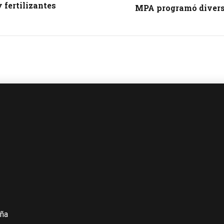
 fertilizantes
MPA programó diversa
iña