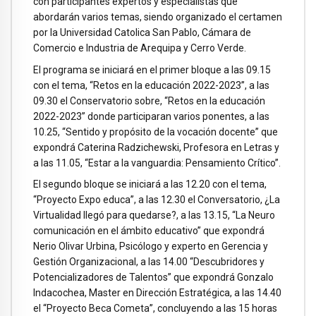
con participantes expertos y especialistas que
abordarán varios temas, siendo organizado el certamen
por la Universidad Catolica San Pablo, Cámara de
Comercio e Industria de Arequipa y Cerro Verde.
El programa se iniciará en el primer bloque a las 09.15
con el tema, “Retos en la educación 2022-2023”, a las
09.30 el Conservatorio sobre, “Retos en la educación
2022-2023” donde participaran varios ponentes, a las
10.25, “Sentido y propósito de la vocación docente” que
expondrá Caterina Radzichewski, Profesora en Letras y
a las 11.05, “Estar a la vanguardia: Pensamiento Crítico”.
El segundo bloque se iniciará a las 12.20 con el tema,
“Proyecto Expo educa”, a las 12.30 el Conversatorio, ¿La
Virtualidad llegó para quedarse?, a las 13.15, “La Neuro
comunicación en el ámbito educativo” que expondrá
Nerio Olivar Urbina, Psicólogo y experto en Gerencia y
Gestión Organizacional, a las 14.00 “Descubridores y
Potencializadores de Talentos” que expondrá Gonzalo
Indacochea, Master en Dirección Estratégica, a las 14.40
el “Proyecto Beca Cometa”, concluyendo a las 15 horas