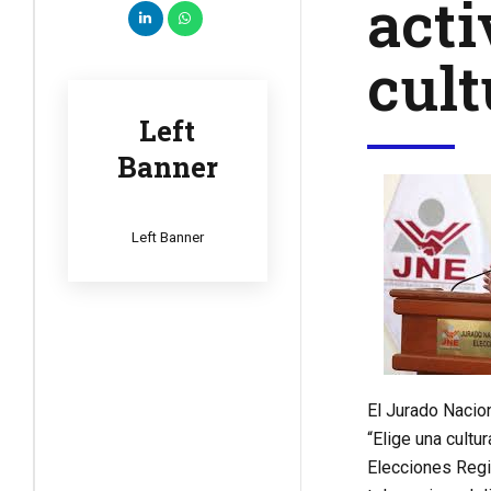
act
cult
Left
Banner
Left Banner
El Jurado Nacio
“Elige una cultu
Elecciones Regi