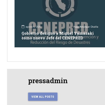
agosto 6, 2026
Hugo Amanque Chaiña
Gobierno designó a Miguel Yamasaki
como nuevo Jefe del CENEPRED
pressadmin
VIEW ALL POSTS