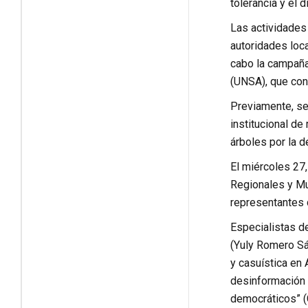
tolerancia y el d
Las actividades
autoridades loca
cabo la campaña
(UNSA), que con
Previamente, se 
institucional de
árboles por la d
El miércoles 27
Regionales y Mun
representantes 
Especialistas de
(Yuly Romero Sáe
y casuística en 
desinformación e
democráticos” (