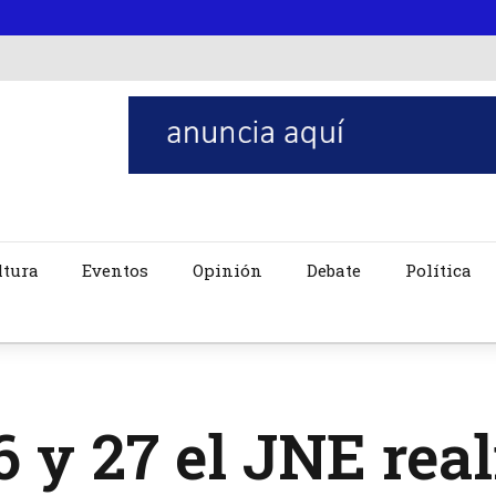
ltura
Eventos
Opinión
Debate
Política
6 y 27 el JNE rea