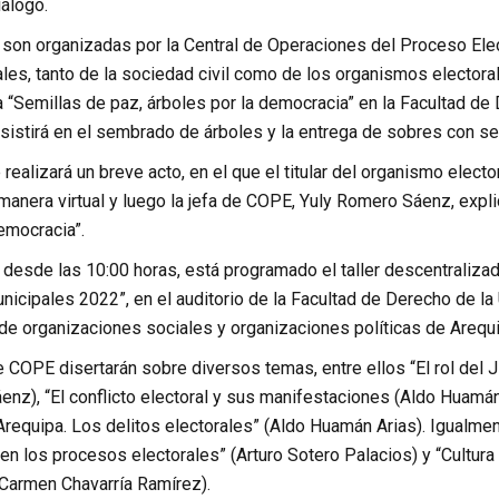
iálogo.
 son organizadas por la Central de Operaciones del Proceso Ele
les, tanto de la sociedad civil como de los organismos electorale
 “Semillas de paz, árboles por la democracia” en la Facultad de
sistirá en el sembrado de árboles y la entrega de sobres con sem
realizará un breve acto, en el que el titular del organismo elect
 manera virtual y luego la jefa de COPE, Yuly Romero Sáenz, expli
emocracia”.
, desde las 10:00 horas, está programado el taller descentraliz
icipales 2022”, en el auditorio de la Facultad de Derecho de la 
de organizaciones sociales y organizaciones políticas de Arequi
 COPE disertarán sobre diversos temas, entre ellos “El rol del J
nz), “El conflicto electoral y sus manifestaciones (Aldo Huamán
Arequipa. Los delitos electorales” (Aldo Huamán Arias). Igualme
n los procesos electorales” (Arturo Sotero Palacios) y “Cultura 
Carmen Chavarría Ramírez).