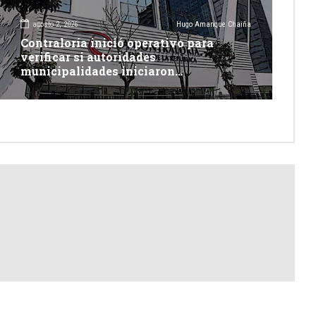
agosto 2, 2026
Hugo Amanque Chaiña
Contraloría inició operativo para
verificar si autoridades
municipalidades iniciaron
descolmatación de quebradas y ríos
ante Fenómeno del Niño