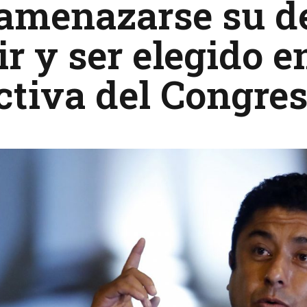
 amenazarse su d
ir y ser elegido 
ctiva del Congre