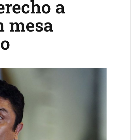
erecho a
en mesa
so