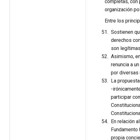
completas, con 
organización pol
Entre los princ
Sostienen que
derechos con
son legítima
Asimismo, en 
renuncia a un
por diversas 
La propuesta 
-irónicamente
participar c
Constituciona
Constitucion
En relación a
Fundamento 84
propia concie