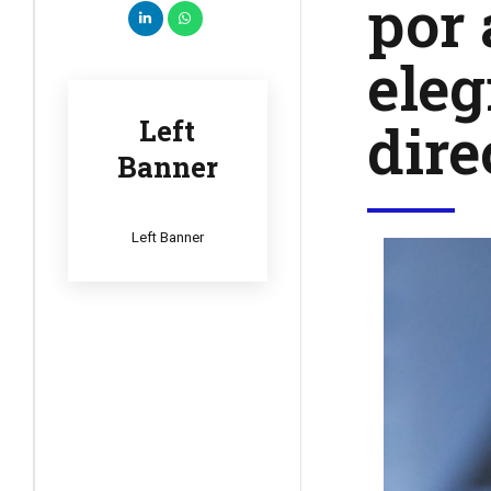
por
eleg
dire
Left
Banner
Left Banner