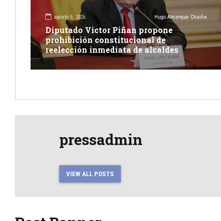
agosto 5, 2026
Hugo Amanque Chaiña
Diputado Victor Piñan propone
prohibición constitucional de
reelección inmediata de alcaldes
pressadmin
VIEW ALL POSTS