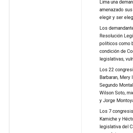
Lima una demand
amenazado sus de
elegir y ser ele
Los demandantes 
Resolución Legi
políticos como 
condición de Con
legislativas, vu
Los 22 congresi
Barbaran, Mery 
Segundo Montalvo
Wilson Soto, mi
y Jorge Montoya
Los 7 congresis
Kamiche y Hécto
legislativa del 