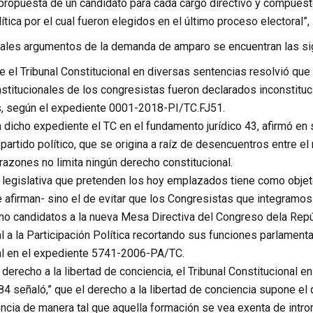
propuesta de un candidato para cada cargo directivo y compuest
ítica por el cual fueron elegidos en el último proceso electoral”,
ipales argumentos de la demanda de amparo se encuentran las si
 el Tribunal Constitucional en diversas sentencias resolvió que t
stitucionales de los congresistas fueron declarados inconstituc
s, según el expediente 0001-2018-PI/TC.FJ51.
dicho expediente el TC en el fundamento jurídico 43, afirmó en
 partido político, que se origina a raíz de desencuentros entre el 
razones no limita ningún derecho constitucional.
legislativa que pretenden los hoy emplazados tiene como objeto,
 afirman- sino el de evitar que los Congresistas que integramo
omo candidatos a la nueva Mesa Directiva del Congreso dela Rep
l a la Participación Política recortando sus funciones parlamenta
al en el expediente 5741-2006-PA/TC.
l derecho a la libertad de conciencia, el Tribunal Constitucional
 señaló,” que el derecho a la libertad de conciencia supone el
ncia de manera tal que aquella formación se vea exenta de introm