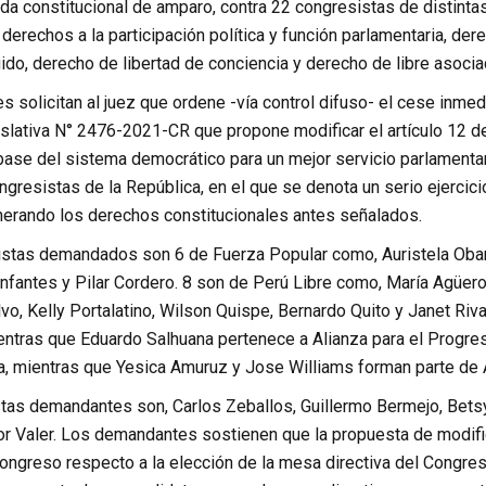
a constitucional de amparo, contra 22 congresistas de distinta
rechos a la participación política y función parlamentaria, dere
gido, derecho de libertad de conciencia y derecho de libre asocia
solicitan al juez que ordene -vía control difuso- el cese inmed
slativa N° 2476-2021-CR que propone modificar el artículo 12 de
base del sistema democrático para un mejor servicio parlamenta
gresistas de la República, en el que se denota un serio ejercici
lnerando los derechos constitucionales antes señalados.
stas demandados son 6 de Fuerza Popular como, Auristela Oband
Infantes y Pilar Cordero. 8 son de Perú Libre como, María Agüer
, Kelly Portalatino, Wilson Quispe, Bernardo Quito y Janet Rivas
entras que Eduardo Salhuana pertenece a Alianza para el Progr
, mientras que Yesica Amuruz y Jose Williams forman parte de 
tas demandantes son, Carlos Zeballos, Guillermo Bermejo, Betsy
r Valer. Los demandantes sostienen que la propuesta de modifica
Congreso respecto a la elección de la mesa directiva del Congreso