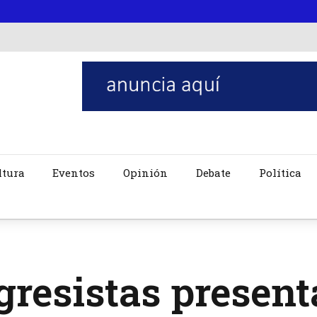
ltura
Eventos
Opinión
Debate
Política
gresistas presen