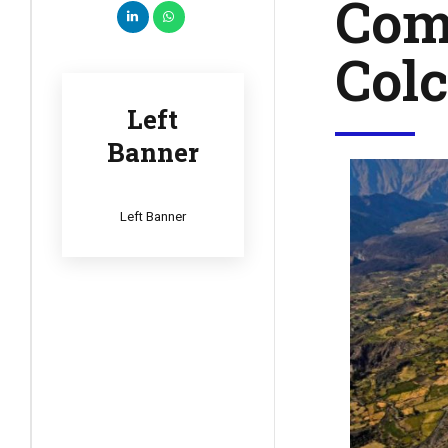
Comi
Col
Left
Banner
Left Banner