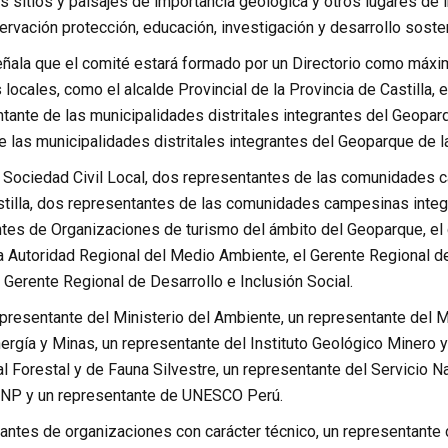
 sitios y paisajes de importancia geológica y otros lugares de i
ervación protección, educación, investigación y desarrollo sosten
ñala que el comité estará formado por un Directorio como máxim
 locales, como el alcalde Provincial de la Provincia de Castilla, e
tante de las municipalidades distritales integrantes del Geoparqu
 las municipalidades distritales integrantes del Geoparque de l
 Sociedad Civil Local, dos representantes de las comunidades c
stilla, dos representantes de las comunidades campesinas integr
tes de Organizaciones de turismo del ámbito del Geoparque, e
a Autoridad Regional del Medio Ambiente, el Gerente Regional de
 Gerente Regional de Desarrollo e Inclusión Social.
resentante del Ministerio del Ambiente, un representante del Mi
ergía y Minas, un representante del Instituto Geológico Minero y
l Forestal y de Fauna Silvestre, un representante del Servicio N
P y un representante de UNESCO Perú.
ntes de organizaciones con carácter técnico, un representant