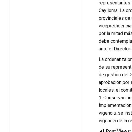
representantes d
Caylloma. La or
provinciales de
vicepresidencia
por la mitad má
debe contemplar 
ante el Director
La ordenanza pr
de su representa
de gestión del 
aprobación por 
locales, el comi
1. Conservación 
implementación a
vigencia, se in
vigencia de la 
Post Views: