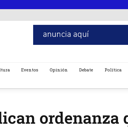
ltura
Eventos
Opinión
Debate
Política
ican ordenanza 