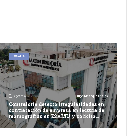
LOCALES
agosto 4, 2026
Hugo Amanque Chaiña
Contraloría detectó irregularidades en
contratación de empresa en lectura de
mamografías en ESAMU y solicita
acciones penales contra funcionarios