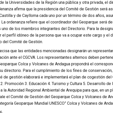
e la Universidades de la Región una pública y otra privada, el dir
denanza afirma que la presidencia del Comité de Gestión será as
 Castilla y de Caylloma cada uno por un término de dos años, as
. La ordenanza refiere que el coordinador del Geoparque será de
s uno de los miembros integrantes del Directorio. Para la design
el perfil idóneo de la persona que va a ocupar este cargo y el de
io del Comité de Gestión.
ecisa que las entidades mencionadas designarán un representante
ción ante el CGCVA. Los representantes alternos deben pertenece
Geoparque Colca y Volcanes de Andagua propondrá el correspond
su directorio. Para el cumplimiento de los fines de conservació
té de gestión elaborará e implementará el plan de cogestión del
2. Promoción 3. Educación 4. Turismo y Cultura 5. Desarrollo de 
 la Autoridad Regional Ambiental de Arequipa para que, en un pl
stale el Comité de Gestión del Geoparque Colca y Volcanes de An
categoría Geoparque Mundial UNESCO” Colca y Volcanes de Anda
6