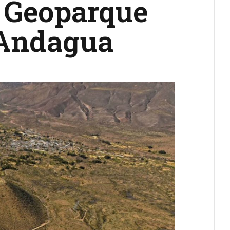
e Geoparque
 Andagua