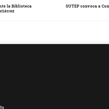
te la Biblioteca
SUTEP convoca a Cong
tiérrez
iña