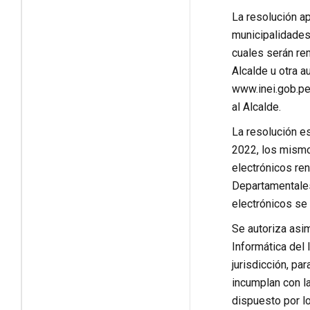
La resolución ap
municipalidades 
cuales serán rem
Alcalde u otra a
www.inei.gob.pe,
al Alcalde.
La resolución e
2022, los mismos
electrónicos re
Departamentales 
electrónicos se
Se autoriza asi
Informática del 
jurisdicción, pa
incumplan con la
dispuesto por l