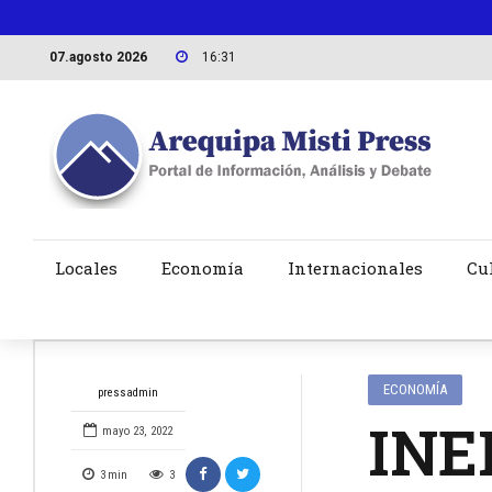
07.agosto 2026
16:31
Locales
Economía
Internacionales
Cu
ECONOMÍA
pressadmin
INEI
mayo 23, 2022
3
min
3