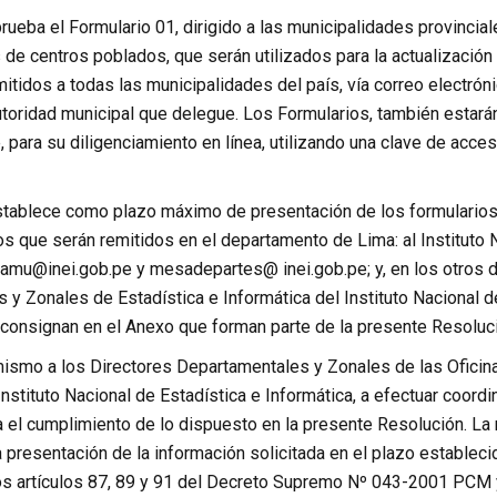
rueba el Formulario 01, dirigido a las municipalidades provinciales
de centros poblados, que serán utilizados para la actualización
itidos a todas las municipalidades del país, vía correo electrón
utoridad municipal que delegue. Los Formularios, también estará
 para su diligenciamiento en línea, utilizando una clave de acce
stablece como plazo máximo de presentación de los formularios,
 que serán remitidos en el departamento de Lima: al Instituto N
namu@inei.gob.pe y mesadepartes@ inei.gob.pe; y, en los otros d
y Zonales de Estadística e Informática del Instituto Nacional d
 consignan en el Anexo que forman parte de la presente Resoluci
mismo a los Directores Departamentales y Zonales de las Oficin
Instituto Nacional de Estadística e Informática, a efectuar coor
ra el cumplimiento de lo dispuesto en la presente Resolución. L
 presentación de la información solicitada en el plazo establec
os artículos 87, 89 y 91 del Decreto Supremo Nº 043-2001 PCM y