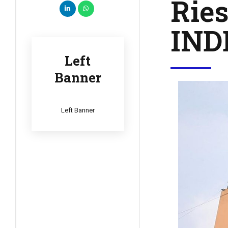
Ries
IND
Left
Banner
Left Banner