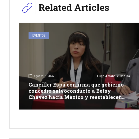
Related Articles
EVENTOS
agosto 7, 2026
Hugo Amanque Chaiña
Canciller Espá confirma que gobierno
concedió salvoconducto a Betsy
Chavez hacia México y reestablecen
relaciones con dicho país