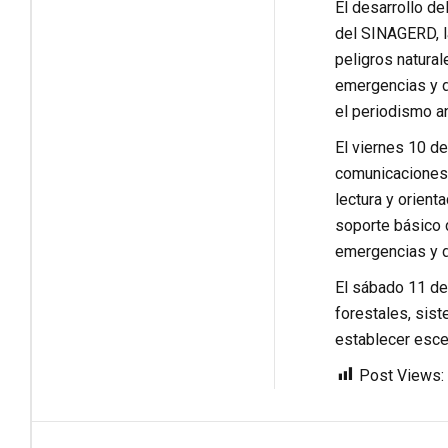
El desarrollo d
del SINAGERD, la
peligros natural
emergencias y de
el periodismo a
El viernes 10 de
comunicaciones e
lectura y orien
soporte básico d
emergencias y de
El sábado 11 de 
forestales, sis
establecer escen
Post Views: