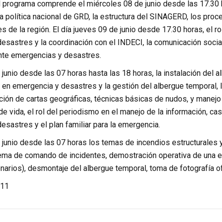
el programa comprende el miércoles 08 de junio desde las 17.30 
 política nacional de GRD, la estructura del SINAGERD, los proc
es de la región. El día jueves 09 de junio desde 17.30 horas, el r
sastres y la coordinación con el INDECI, la comunicación social
nte emergencias y desastres.
 junio desde las 07 horas hasta las 18 horas, la instalación del 
n emergencia y desastres y la gestión del albergue temporal, la 
tación de cartas geográficas, técnicas básicas de nudos, y mane
e vida, el rol del periodismo en el manejo de la información, ca
sastres y el plan familiar para la emergencia.
junio desde las 07 horas los temas de incendios estructurales y
tema de comando de incidentes, demostración operativa de una 
arios), desmontaje del albergue temporal, toma de fotografía ofic
11