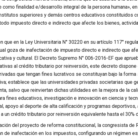
 como finalidad e/desarrollo integral de la persona humana», en 
institutos superiores y demás centros educativos constituidos co
todo impuesto directo e indirecto que afecte los bienes, activid
 que en la Ley Universitaria N° 30220 en su artículo 117° regula 
cual goza de inafectación de impuesto directo e indirecto que af
ucativa y cultural. El Decreto Supremo N° 006-2016-EF que aprue
elativas al crédito tributario por reinversión, este decreto dispo
ivadas que tengan fines lucrativos se constituyan bajo la forma s
iva; establece que las universidades privadas societarias que ge
nta, salvo que reinviertan dichas utilidades en la mejora de la ca
a fines educativos, investigación e innovación en ciencia y tecn
l, apoyo al deporte de alta calificación y programas deportivos
 un crédito tributario por reinversión equivalente hasta el 30% d
ción del proyecto de reforma constitucional, la congresista de R
n de inafectación en los impuestos, configurando un régimen esp