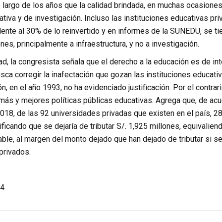
 largo de los años que la calidad brindada, en muchas ocasiones
mativa y de investigación. Incluso las instituciones educativas pr
lente al 30% de lo reinvertido y en informes de la SUNEDU, se ti
nes, principalmente a infraestructura, y no a investigación.
ad, la congresista señala que el derecho a la educación es de int
ca corregir la inafectación que gozan las instituciones educati
ón, en el año 1993, no ha evidenciado justificación. Por el contrar
r más y mejores políticas públicas educativas. Agrega que, de 
2018, de las 92 universidades privadas que existen en el país, 2
ficando que se dejaría de tributar S/. 1,925 millones, equivalien
le, al margen del monto dejado que han dejado de tributar si se t
privados.
4