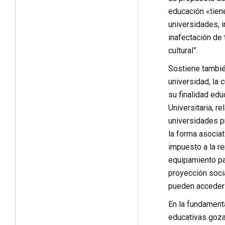
educación «tiene
universidades, 
inafectación de 
cultural”.
Sostiene también
universidad, la 
su finalidad ed
Universitaria, r
universidades pr
la forma asociat
impuesto a la re
equipamiento par
proyección socia
pueden acceder a
En la fundamenta
educativas goza