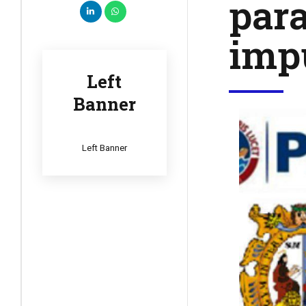
par
imp
Left
Banner
Left Banner