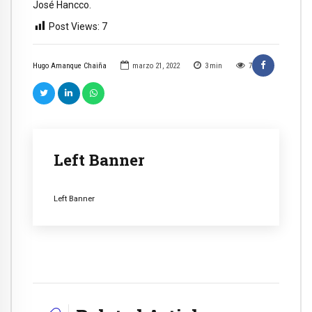
José Hancco.
Post Views:
7
Hugo Amanque Chaiña
marzo 21, 2022
3
min
7
Left Banner
Left Banner