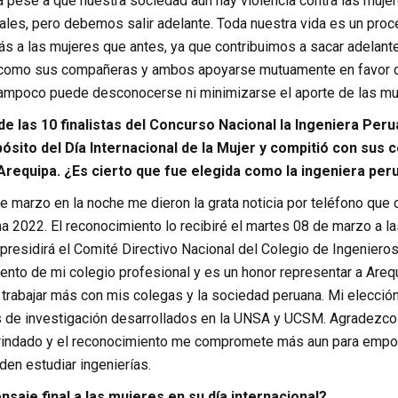
a pese a que nuestra sociedad aún hay violencia contra las mujer
rales, pero debemos salir adelante. Toda nuestra vida es un pro
ás a las mujeres que antes, ya que contribuimos a sacar adelant
 como sus compañeras y ambos apoyarse mutuamente en favor d
tampoco puede desconocerse ni minimizarse el aporte de las muj
de las 10 finalistas del Concurso Nacional la Ingeniera Pe
pósito del Día Internacional de la Mujer y compitió con sus
Arequipa. ¿Es cierto que fue elegida como la ingeniera pe
 marzo en la noche me dieron la grata noticia por teléfono que o
a 2022. El reconocimiento lo recibiré el martes 08 de marzo a la
 presidirá el Comité Directivo Nacional del Colegio de Ingenieros
ento de mi colegio profesional y es un honor representar a Areq
 trabajar más con mis colegas y la sociedad peruana. Mi elecció
os de investigación desarrollados en la UNSA y UCSM. Agradezco 
rindado y el reconocimiento me compromete más aun para empoder
en estudiar ingenierías.
saje final a las mujeres en su día internacional?