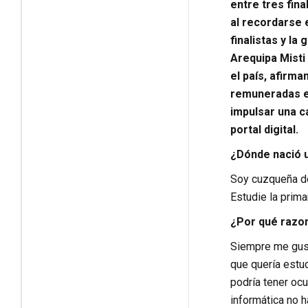
entre tres fin
al recordarse 
finalistas y la
Arequipa Misti
el país, afirm
remuneradas e
impulsar una c
portal digital.
¿Dónde nació u
Soy cuzqueña de
Estudie la prima
¿Por qué razon
Siempre me gust
que quería estud
podría tener oc
informática no 