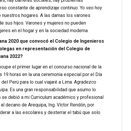
es, hay barreras sociales, hay problemas
ceso constante de aprendizaje continuo. Yo veo hoy
e nuestros hogares. A las damas los varones
e sus hijos. Varones y mujeres no pueden
eres en el hogar y en la sociedad moderna.
ruana 2020 que convocó el Colegio de Ingenieros
 colegas en representación del Colegio de
ruana 2022?
cupe el primer lugar en el concurso nacional de la
s 19 horas en la una ceremonia especial por el Día
 del Perú para lo cual viajaré a Lima. Agradezco
uipa. Es una gran responsabilidad que asumo lo
n se debió a mi Curriculum académico y profesional
al decano de Arequipa, Ing. Víctor Rendón, por
ar a las escolares y desterrar el tabú que solo