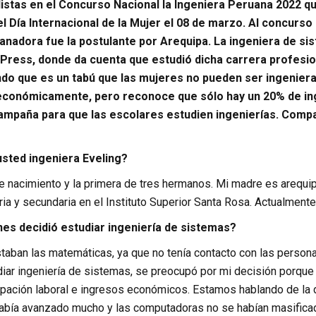
alistas en el Concurso Nacional la Ingeniera Peruana 2022 q
el Día Internacional de la Mujer el 08 de marzo. Al concurso
 ganadora fue la postulante por Arequipa. La ingeniera de sis
 Press, donde da cuenta que estudió dicha carrera profesio
ando que es un tabú que las mujeres no pueden ser ingeniera
conómicamente, pero reconoce que sólo hay un 20% de inge
ampaña para que las escolares estudien ingenierías. Compa
sted ingeniera Eveling?
 nacimiento y la primera de tres hermanos. Mi madre es arequip
ria y secundaria en el Instituto Superior Santa Rosa. Actualmente
es decidió estudiar ingeniería de sistemas?
aban las matemáticas, ya que no tenía contacto con las personas
iar ingeniería de sistemas, se preocupó por mi decisión porque 
upación laboral e ingresos económicos. Estamos hablando de la 
había avanzado mucho y las computadoras no se habían masificad