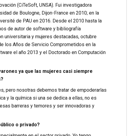
ovación (CiTeSoft, UNSA). Fui investigadora
ersidad de Boulogne, Dijon-France en 2010; en la
iversité de PAU en 2016. Desde el 2010 hasta la
hos de autor de software y bibliografía
ón universitaria y mujeres destacadas, octubre
 de los Años de Servicio Comprometidos en la
oftware el año 2013 y el Doctorado en Computación
 varones ya que las mujeres casi siempre
a?
res, pero nosotras debemos tratar de empoderarlas
a y la química si una se dedica a ellas, no es
 esas barreras y temores y ser innovadoras y
úblico o privado?
pecialmente en el sector privado. Yo tengo