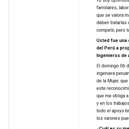
Yo soy optimist
familiares, labo
que se valora m
deben tratarlas
competir, pero 
Usted fue una 
del Perú a pro
Ingenieros de 
El domingo 06 de
ingeniera peruan
de la Mujer, que
este reconocimi
que me obliga a
y en los trabaj
todo el apoyo b
los varones pued
¿Cuál es su men