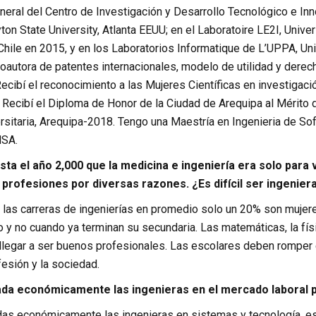
eral del Centro de Investigación y Desarrollo Tecnológico e Inn
yton State University, Atlanta EEUU; en el Laboratoire LE2I, Univ
Chile en 2015, y en los Laboratorios Informatique de L’UPPA, Un
coautora de patentes internacionales, modelo de utilidad y derec
ecibí el reconocimiento a las Mujeres Científicas en investigaci
 Recibí el Diploma de Honor de la Ciudad de Arequipa al Mérito
rsitaria, Arequipa-2018. Tengo una Maestría en Ingenieria de S
NSA.
sta el año 2,000 que la medicina e ingeniería era solo para
profesiones por diversas razones. ¿Es difícil ser ingenier
n las carreras de ingenierías en promedio solo un 20% son muje
 y no cuando ya terminan su secundaria. Las matemáticas, la físic
n llegar a ser buenos profesionales. Las escolares deben romper
fesión y la sociedad.
ada económicamente las ingenieras en el mercado laboral p
das económicamente las ingenieras en sistemas y tecnología, es