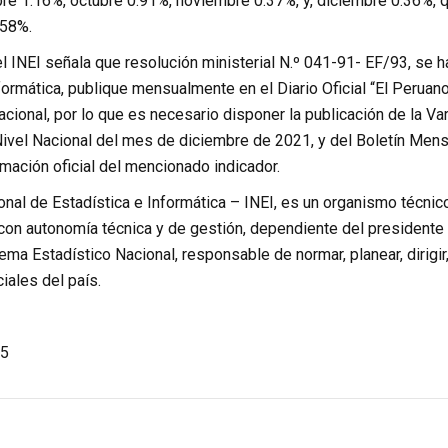
re 1.16%, octubre 0.91%, noviembre 0.37%, y, diciembre 0.36%, 
.58%.
l INEI señala que resolución ministerial N.º 041-91- EF/93, se h
formática, publique mensualmente en el Diario Oficial “El Peruan
cional, por lo que es necesario disponer la publicación de la V
Nivel Nacional del mes de diciembre de 2021, y del Boletín Men
rmación oficial del mencionado indicador.
ional de Estadística e Informática – INEI, es un organismo técnic
 con autonomía técnica y de gestión, dependiente del presidente
tema Estadístico Nacional, responsable de normar, planear, dirigir
ciales del país.
5