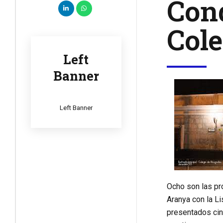
Cond
Col
Left
Banner
Left Banner
Ocho son las pr
Aranya con la Li
presentados cinc