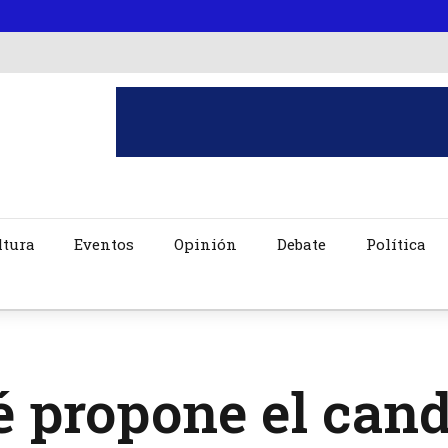
ltura
Eventos
Opinión
Debate
Política
 propone el cand