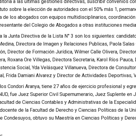
ditoria a las últimas gestiones directivas, suscribir convenios co
tuto sobre la elección de autoridades con el 50% más 1, permane
 de los abogados con equipos multidisciplinarios, coordinación 
presentante del Colegio de Abogados a otras instituciones media
 la Junta Directiva de la Lista N° 3 son los siguientes: candida
edina, Directora de Imagen y Relaciones Publicas, Paola Salas O
ón, Director de Formación Jurídica, Wilmer Calle Olivera, Direct
ra, Roxana Ore Villegas, Directora Secretaria, Karol Ríos Pauca, 
stencia Social, Yda Velásquez Villanueva, Directora de Consultori
al, Frida Damiani Alvarez y Director de Actividades Deportivas, Ví
los Condori Aranya, tiene 27 años de ejercicio profesional y eg
NUD, fue Juez Superior Civil Supernumerario, Juez Suplente en J
acultad de Ciencias Contables y Administrativas de la Especiali
docente de la Facultad de Derecho y Ciencias Políticas de la Un
 de Condesuyos, obtuvo su Maestría en Ciencias Políticas y Dere