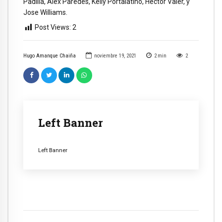
Padilla, Alex Paredes, Kelly Portalatino, Héctor Valer, y
Jose Williams.
Post Views:
2
Hugo Amanque Chaiña
noviembre 19, 2021
2
min
2
Left Banner
Left Banner