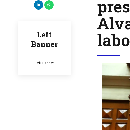
pres
Alva
labo
Left
Banner
Left Banner