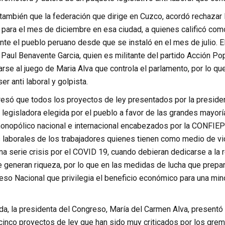
también que la federación que dirige en Cuzco, acordó rechazar 
 para el mes de diciembre en esa ciudad, a quienes calificó com
te el pueblo peruano desde que se instaló en el mes de julio. El 
Paul Benavente Garcia, quien es militante del partido Acción Pop
arse al juego de Maria Alva que controla el parlamento, por lo qu
er anti laboral y golpista.
presó que todos los proyectos de ley presentados por la preside
legisladora elegida por el pueblo a favor de las grandes mayorí
nopólico nacional e internacional encabezados por la CONFIEP qu
laborales de los trabajadores quienes tienen como medio de vi
na serie crisis por el COVID 19, cuando debieran dedicarse a la
 generan riqueza, por lo que en las medidas de lucha que prepara
eso Nacional que privilegia el beneficio económico para una min
a, la presidenta del Congreso, María del Carmen Alva, presentó 
inco proyectos de ley que han sido muy criticados por los gremi