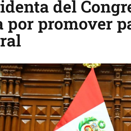
identa del Congr
 por promover pa
ral