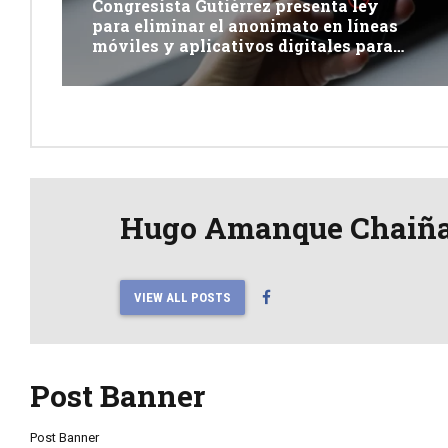
Congresista Gutiérrez presenta ley
para eliminar el anonimato en líneas
móviles y aplicativos digitales para
combatir la extorsión
Hugo Amanque Chaiñ
VIEW ALL POSTS
Post Banner
Post Banner