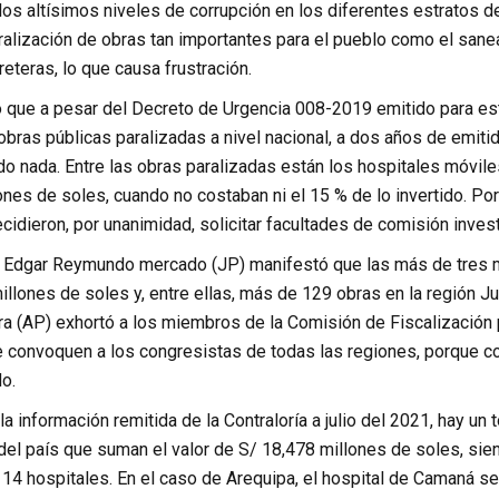
y los altísimos niveles de corrupción en los diferentes estratos de
ralización de obras tan importantes para el pueblo como el sane
reteras, lo que causa frustración.
 que a pesar del Decreto de Urgencia 008-2019 emitido para est
 obras públicas paralizadas a nivel nacional, a dos años de emi
o nada. Entre las obras paralizadas están los hospitales móviles,
ones de soles, cuando no costaban ni el 15 % de lo invertido. Po
cidieron, por unanimidad, solicitar facultades de comisión inves
o Edgar Reymundo mercado (JP) manifestó que las más de tres mi
llones de soles y, entre ellas, más de 129 obras en la región Jun
ra (AP) exhortó a los miembros de la Comisión de Fiscalización p
se convoquen a los congresistas de todas las regiones, porque c
do.
a información remitida de la Contraloría a julio del 2021, hay un
el país que suman el valor de S/ 18,478 millones de soles, sien
 14 hospitales. En el caso de Arequipa, el hospital de Camaná 