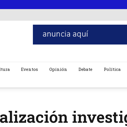
ltura
Eventos
Opinión
Debate
Política
alización investi