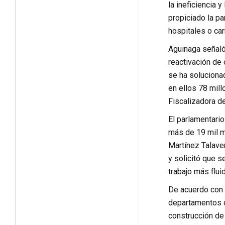
la ineficiencia 
propiciado la pa
hospitales o car
Aguinaga señaló
reactivación de
se ha solucionad
en ellos 78 mill
Fiscalizadora de
El parlamentari
más de 19 mil mi
Martínez Talave
y solicitó que 
trabajo más flui
De acuerdo con l
departamentos d
construcción de