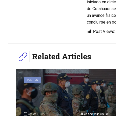
iniciado en dici
de Cotahuasi se
un avance físico
concluirse en oc
Post Views:
Related Articles
POLÍTICA
agosto 6, 2026
Hugo Amanque Chaiña