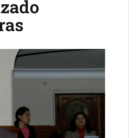
izado
ras