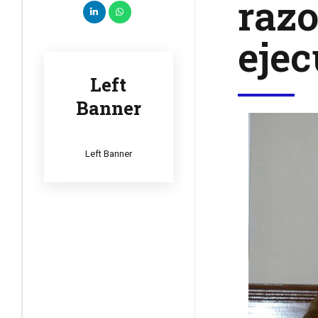
razo
ejec
Left
Banner
Left Banner