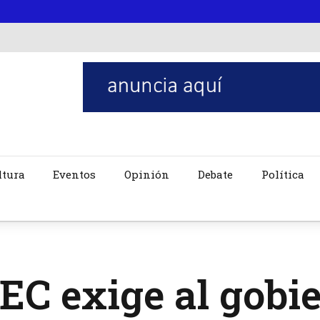
ltura
Eventos
Opinión
Debate
Política
C exige al gobie