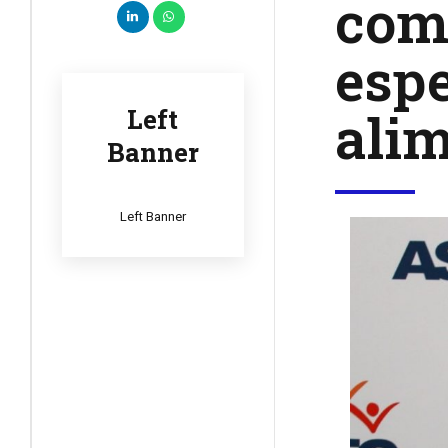
comi
espe
ali
Left
Banner
Left Banner