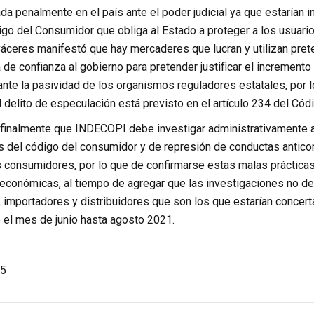
a penalmente en el país ante el poder judicial ya que estarían
igo del Consumidor que obliga al Estado a proteger a los usuar
Cáceres manifestó que hay mercaderes que lucran y utilizan prete
lta de confianza al gobierno para pretender justificar el increment
nte la pasividad de los organismos reguladores estatales, por 
l delito de especulación está previsto en el artículo 234 del Cód
finalmente que INDECOPI debe investigar administrativamente a
s del código del consumidor y de represión de conductas anticom
s consumidores, por lo que de confirmarse estas malas práctica
económicas, al tiempo de agregar que las investigaciones no de
, importadores y distribuidores que son los que estarían concer
 el mes de junio hasta agosto 2021.
5