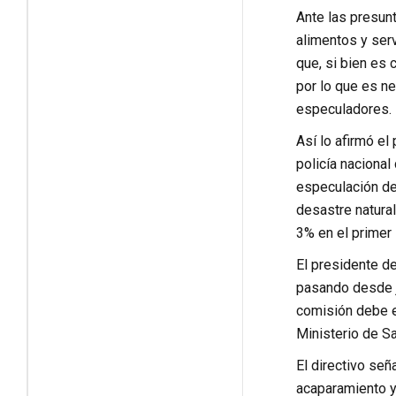
Ante las presun
alimentos y serv
que, si bien es 
por lo que es n
especuladores.
Así lo afirmó el
policía naciona
especulación de
desastre natural
3% en el primer 
El presidente d
pasando desde j
comisión debe es
Ministerio de Sa
El directivo señ
acaparamiento y