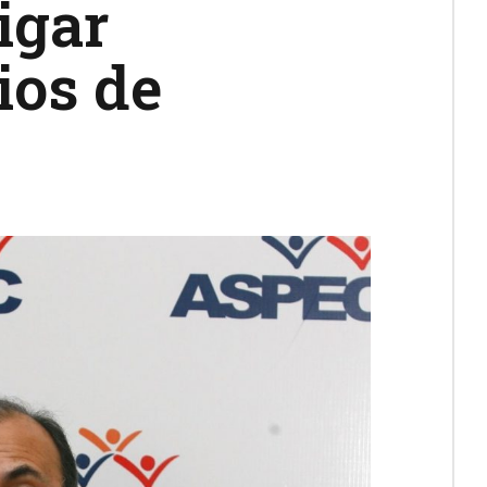
igar
ios de