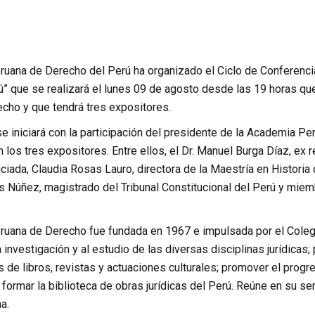
uana de Derecho del Perú ha organizado el Ciclo de Conferencia
rú” que se realizará el lunes 09 de agosto desde las 19 horas q
cho y que tendrá tres expositores.
e iniciará con la participación del presidente de la Academia Pe
n los tres expositores. Entre ellos, el Dr. Manuel Burga Díaz, ex
ciada, Claudia Rosas Lauro, directora de la Maestría en Historia d
s Núñez, magistrado del Tribunal Constitucional del Perú y mi
uana de Derecho fue fundada en 1967 e impulsada por el Colegi
a investigación y al estudio de las diversas disciplinas jurídicas;
s de libros, revistas y actuaciones culturales; promover el progr
y formar la biblioteca de obras jurídicas del Perú. Reúne en su se
a.