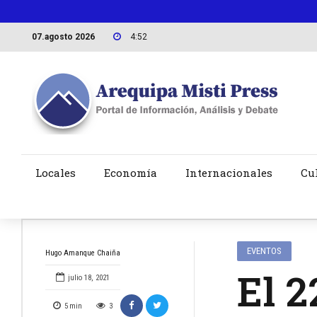
07.agosto 2026
4:52
Locales
Economía
Internacionales
Cu
EVENTOS
Hugo Amanque Chaiña
El 2
julio 18, 2021
5
min
3