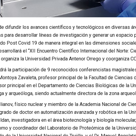
de difundir los avances científicos y tecnológicos en diversas á
ias para desarrollar líneas de investigación y generar un espaci
ndo Post Covid 19 de manera integral en las dimensiones sociale
sarrollará el “XII Encuentro Científico Internacional del Norte
e organiza la Universidad Privada Antenor Orrego y coorganiza 
drá la participación de 9 reconocidos conferencistas magistrales 
ontoya Zavaleta, profesor principal de la Facultad de Ciencias d
or principal en el Departamento de Ciencias Biológicas de la Un
ga y arqueóloga, siendo actualmente directora de la zona arqueoló
elianov, físico nuclear y miembro de la Academia Nacional de Cien
grado de doctor en automatización avanzada y robótica en la Univ
an, investigadora en el área biotecnología y biología molecular
omo y coordinador del Laboratorio de Proteómica de la Universi
o de la Universidad Nacional de Trujillo, y el Dr. Manuel Angelats