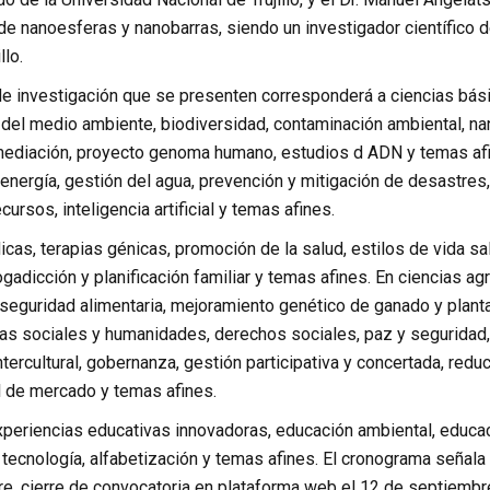
de nanoesferas y nanobarras, siendo un investigador científico d
llo.
e investigación que se presenten corresponderá a ciencias bás
a del medio ambiente, biodiversidad, contaminación ambiental, n
emediación, proyecto genoma humano, estudios d ADN y temas afi
 energía, gestión del agua, prevención y mitigación de desastres
ursos, inteligencia artificial y temas afines.
icas, terapias génicas, promoción de la salud, estilos de vida 
ogadicción y planificación familiar y temas afines. En ciencias agr
, seguridad alimentaria, mejoramiento genético de ganado y plan
ias sociales y humanidades, derechos sociales, paz y seguridad,
tercultural, gobernanza, gestión participativa y concertada, redu
 de mercado y temas afines.
periencias educativas innovadoras, educación ambiental, educaci
y tecnología, alfabetización y temas afines. El cronograma señala 
, cierre de convocatoria en plataforma web el 12 de septiembre,