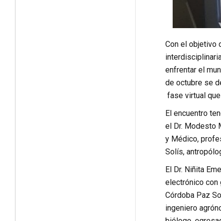
Con el objetivo 
interdisciplinar
enfrentar el mu
de octubre se de
fase virtual qu
El encuentro ten
el Dr. Modesto M
y Médico, profes
Solís, antropólo
El Dr. Niñita Em
electrónico con 
Córdoba Paz Sold
ingeniero agrón
biólogo, egresad