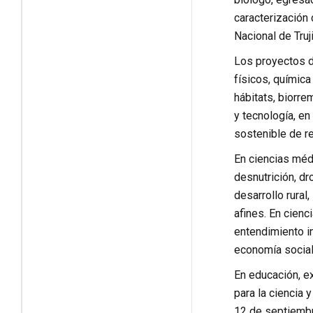
caracterización 
Nacional de Truji
Los proyectos d
físicos, químic
hábitats, biorr
y tecnología, en
sostenible de rec
En ciencias méd
desnutrición, dr
desarrollo rural
afines. En cienc
entendimiento in
economía social
En educación, ex
para la ciencia 
12 de septiembre