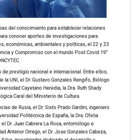
reas del conocimiento para establecer relaciones
o para conocer aportes de investigaciones para
s, económicas, ambientales y políticas, el 22 y 23
: Ciencia y Compromiso con el mundo Post Covid 19”
CONCYTEC.
de prestigio nacional e internacional. Entre ellos,
e la UNI, el Dr. Gustavo Gonzales Rengifo, Biólogo
iversidad Cayetano Heredia, la Dra. Ruth Shady
gica Caral del Ministerio de Cultura.
cias de Rusia, el Dr. Sixto Prado Gardini, ingeniero
ersidad Politécnica de España, la Dra. Ofelia
, el Dr. Juan Cabrera La Rosa, entomólogo e
dad Antenor Orrego, el Dr. Jose Gonzales Cabeza,
 Silva, investigador dedicado al desarrollo y