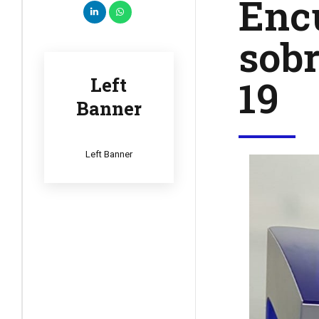
Encu
sob
19
Left
Banner
Left Banner