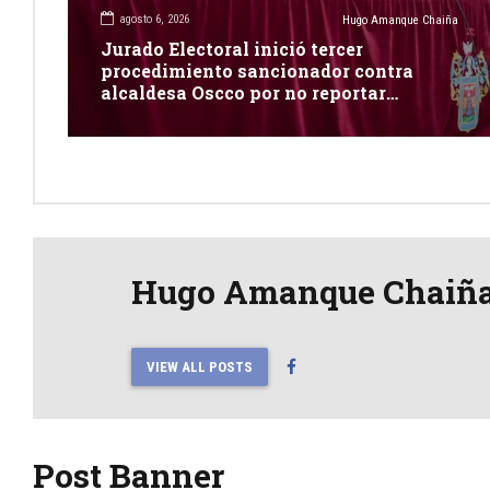
agosto 6, 2026
Hugo Amanque Chaiña
Jurado Electoral inició tercer
procedimiento sancionador contra
alcaldesa Oscco por no reportar
publicidad estatal
Hugo Amanque Chaiñ
VIEW ALL POSTS
Post Banner