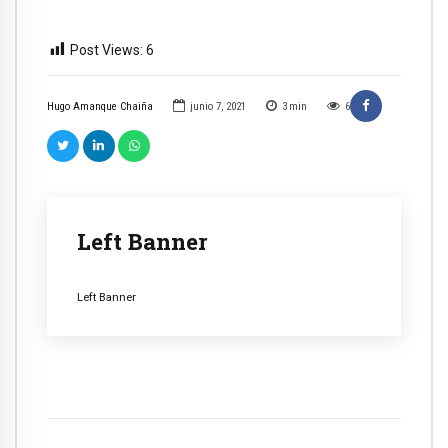
Post Views:
6
Hugo Amanque Chaiña
junio 7, 2021
3
min
6
Left Banner
Left Banner