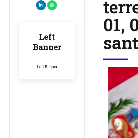
terr
01, 
san
Left
Banner
Left Banner