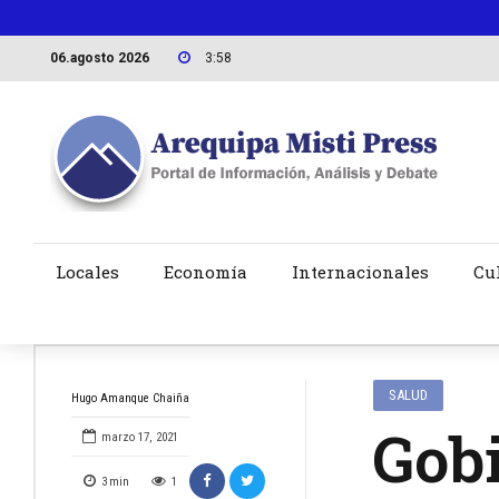
06.agosto 2026
3:58
Locales
Economía
Internacionales
Cu
SALUD
Hugo Amanque Chaiña
Gobi
marzo 17, 2021
3
min
1