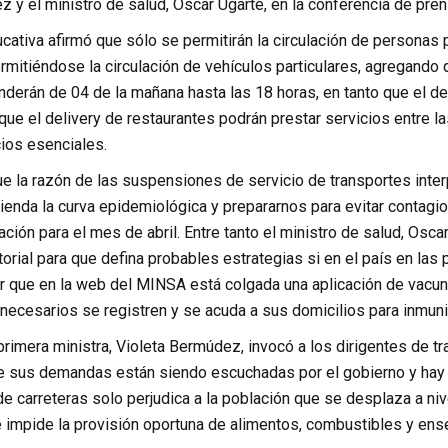
z y el ministro de salud, Oscar Ugarte, en la conferencia de pr
cativa afirmó que sólo se permitirán la circulación de personas
permitiéndose la circulación de vehículos particulares, agregan
nderán de 04 de la mañana hasta las 18 horas, en tanto que el de
que el delivery de restaurantes podrán prestar servicios entre l
cios esenciales.
e la razón de las suspensiones de servicio de transportes interp
enda la curva epidemiológica y prepararnos para evitar contagi
ación para el mes de abril. Entre tanto el ministro de salud, Os
torial para que defina probables estrategias si en el país en las
ir que en la web del MINSA está colgada una aplicación de vacu
necesarios se registren y se acuda a sus domicilios para inmuni
 primera ministra, Violeta Bermúdez, invocó a los dirigentes de t
ue sus demandas están siendo escuchadas por el gobierno y hay l
e carreteras solo perjudica a la población que se desplaza a ni
e impide la provisión oportuna de alimentos, combustibles y en