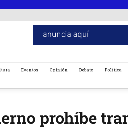
ltura
Eventos
Opinión
Debate
Política
erno prohíbe tra