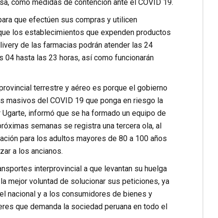
ensa, como medidas de contención ante el COVID 19.
 para que efectúen sus compras y utilicen
do que los establecimientos que expenden productos
livery de las farmacias podrán atender las 24
as 04 hasta las 23 horas, así como funcionarán
rovincial terrestre y aéreo es porque el gobierno
os masivos del COVID 19 que ponga en riesgo la
car Ugarte, informó que se ha formado un equipo de
 próximas semanas se registra una tercera ola, al
nación para los adultos mayores de 80 a 100 años
zar a los ancianos.
ransportes interprovincial a que levantan su huelga
a mejor voluntad de solucionar sus peticiones, ya
vel nacional y a los consumidores de bienes y
seres que demanda la sociedad peruana en todo el