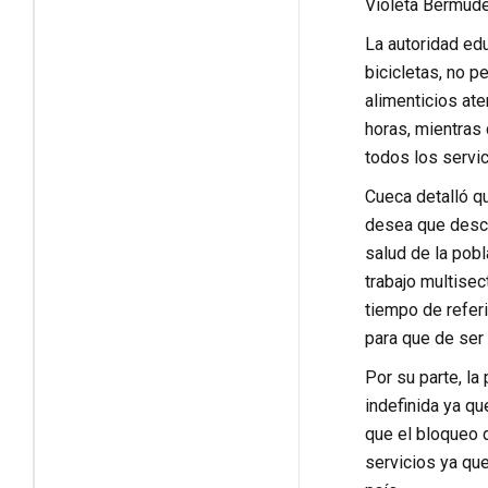
Violeta Bermúde
La autoridad edu
bicicletas, no 
alimenticios ate
horas, mientras 
todos los servi
Cueca detalló qu
desea que desci
salud de la pobl
trabajo multisec
tiempo de refer
para que de ser 
Por su parte, la
indefinida ya q
que el bloqueo d
servicios ya qu