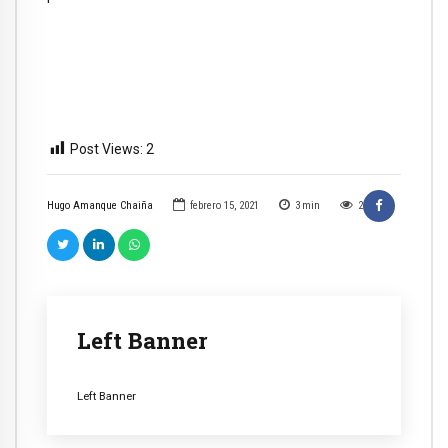
Post Views:
2
Hugo Amanque Chaiña
febrero 15, 2021
3
min
2
Left Banner
Left Banner