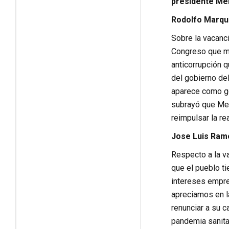
presidente Mer
Rodolfo Marqu
Sobre la vacanci
Congreso que ma
anticorrupción q
del gobierno del
aparece como gol
subrayó que Meri
reimpulsar la r
Jose Luis Ram
Respecto a la va
que el pueblo ti
intereses empres
apreciamos en la
renunciar a su c
pandemia sanitar