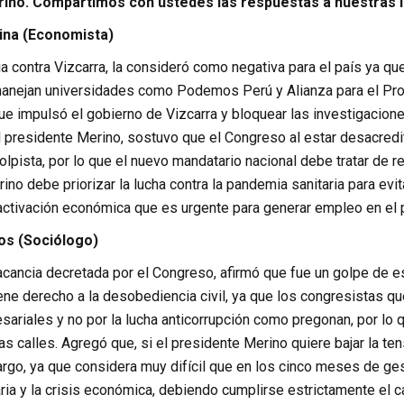
ino. Compartimos con ustedes las respuestas a nuestras 
ina (Economista)
a contra Vizcarra, la consideró como negativa para el país ya que
nejan universidades como Podemos Perú y Alianza para el Progr
ue impulsó el gobierno de Vizcarra y bloquear las investigacion
 presidente Merino, sostuvo que el Congreso al estar desacredit
pista, por lo que el nuevo mandatario nacional debe tratar de r
no debe priorizar la lucha contra la pandemia sanitaria para ev
eactivación económica que es urgente para generar empleo en el 
os (Sociólogo)
cancia decretada por el Congreso, afirmó que fue un golpe de est
ene derecho a la desobediencia civil, ya que los congresistas qu
ariales y no por la lucha anticorrupción como pregonan, por lo q
s calles. Agregó que, si el presidente Merino quiere bajar la ten
argo, ya que considera muy difícil que en los cinco meses de ge
ia y la crisis económica, debiendo cumplirse estrictamente el ca