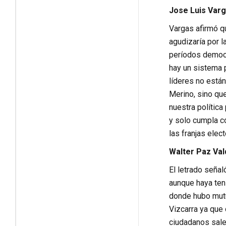
Jose Luis Varg
Vargas afirmó qu
agudizaría por 
períodos democr
hay un sistema p
líderes no está
Merino, sino qu
nuestra polític
y solo cumpla co
las franjas ele
Walter Paz Va
El letrado señal
aunque haya teni
donde hubo mutua
Vizcarra ya que
ciudadanos sale