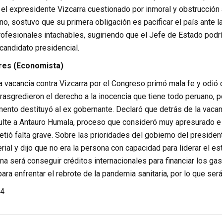
 el expresidente Vizcarra cuestionado por inmoral y obstrucción a 
o, sostuvo que su primera obligación es pacificar el país ante l
rofesionales intachables, sugiriendo que el Jefe de Estado podr
candidato presidencial.
res (Economista)
 vacancia contra Vizcarra por el Congreso primó mala fe y odió 
 trasgredieron el derecho a la inocencia que tiene todo peruano, 
lamento destituyó al ex gobernante. Declaró que detrás de la vac
lte a Antauro Humala, proceso que consideró muy apresurado e in
ió falta grave. Sobre las prioridades del gobierno del president
rial y dijo que no era la persona con capacidad para liderar el 
ma será conseguir créditos internacionales para financiar los ga
ra enfrentar el rebrote de la pandemia sanitaria, por lo que ser
4