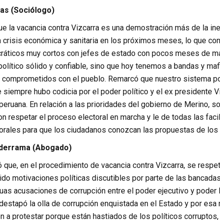
as (Sociólogo)
e la vacancia contra Vizcarra es una demostración más de la ine
la crisis económica y sanitaria en los próximos meses, lo que c
áticos muy cortos con jefes de estado con pocos meses de man
olítico sólido y confiable, sino que hoy tenemos a bandas y mafi
n comprometidos con el pueblo. Remarcó que nuestro sistema pol
e siempre hubo codicia por el poder político y el ex presidente
a peruana. En relación a las prioridades del gobierno de Merino
n respetar el proceso electoral en marcha y le de todas las fac
ctorales para que los ciudadanos conozcan las propuestas de los 
lderrama (Abogado)
ó que, en el procedimiento de vacancia contra Vizcarra, se respetó
do motivaciones políticas discutibles por parte de las bancadas 
s acusaciones de corrupción entre el poder ejecutivo y poder leg
 destapó la olla de corrupción enquistada en el Estado y por e
n a protestar porque están hastiados de los políticos corruptos