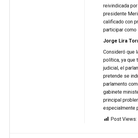
reivindicada por
presidente Merin
calificado con p
participar como 
Jorge Lira Tor
Consideró que la
política, ya que
judicial, el par
pretende se indu
parlamento comet
gabinete ministe
principal proble
especialmente pa
Post Views: