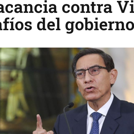
acancia contra Vi
fíos del gobiern