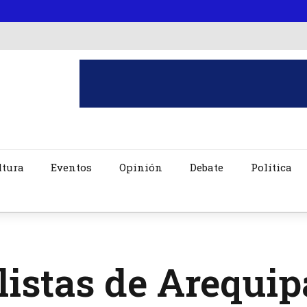
ltura
Eventos
Opinión
Debate
Política
istas de Arequip