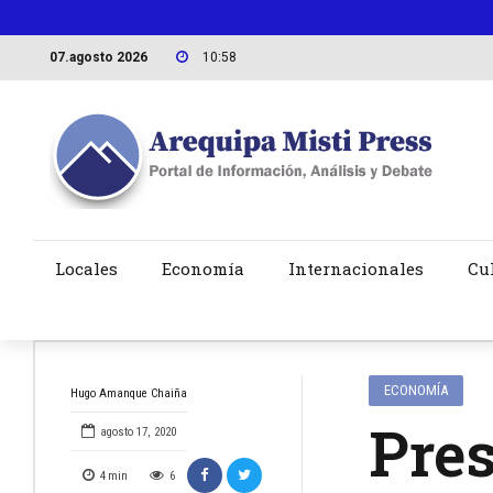
07.agosto 2026
10:58
Locales
Economía
Internacionales
Cu
ECONOMÍA
Hugo Amanque Chaiña
Pres
agosto 17, 2020
4
min
6