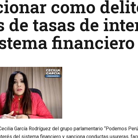
ionar como delit
s de tasas de int
istema financiero
Cecilia García Rodríguez del grupo parlamentario “Podemos Perú”
nterés del sistema financiero y sanciona conductas usureras, fa