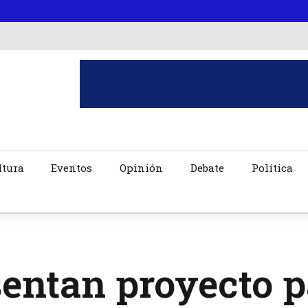
ltura
Eventos
Opinión
Debate
Política
entan proyecto p