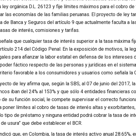
u ley orgánica D.L. 26123 y fije límites máximos para el cobro d
var las economías de las familias peruanas. El proyecto de ley ta
a de Banca y Seguros del artículo 9 que actualmente faculta a l
 tasas de interés, comisiones y tarifas.
eñala que cualquier tasa de interés superior a la tasa máxima fij
rtículo 214 del Código Penal. En la exposición de motivos, la l
ales para afianzar la labor estatal en defensa de los intereses
poder fáctico respecto de las personas y jurídicas en el sistem
criterio favorable a los consumidores y usuarios como señala la C
yecto de ley afirma que, según la SBS, al 07 de junio del 2017, l
ncos iban del 24% al 153% y que sólo 4 entidades financieras co
 de su función social, le compete supervisar el correcto funcio
a poner límites al cobro de tasas de interés altas y exorbitantes
 tipo de préstamo y ninguna entidad podrá cobrar la tasa de int
de usura” que debe establecer el BCR.
ndicó que, en Colombia, la tasa de interés activo anual 28.65%, 