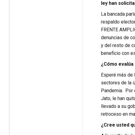
ley han solicit
La bancada parla
respaldo elector
FRENTE AMPLIO e
denuncias de co
y del resto de c
beneficio con e
¿Cómo evalúa u
Esperé más de Ma
sectores de la i
Pandemia. Por o
Jato, le han qui
llevado a su go
retroceso en ma
¿Cree usted qu