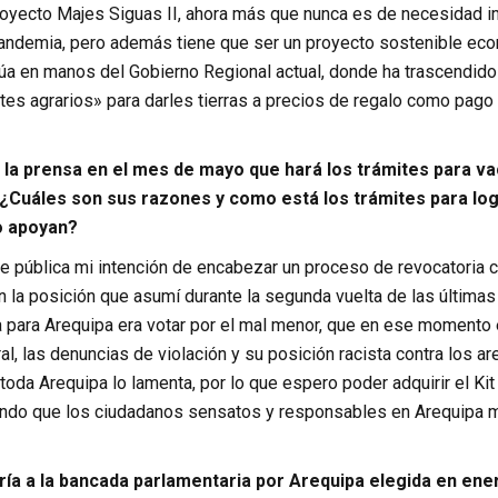
 Proyecto Majes Siguas II, ahora más que nunca es de necesidad i
andemia, pero además tiene que ser un proyecto sostenible econ
núa en manos del Gobierno Regional actual, donde ha trascendido
es agrarios» para darles tierras a precios de regalo como pago 
 la prensa en el mes de mayo que hará los trámites para va
 ¿Cuáles son sus razones y como está los trámites para log
lo apoyan?
 pública mi intención de encabezar un proceso de revocatoria co
 la posición que asumí durante la segunda vuelta de las última
a para Arequipa era votar por el mal menor, que en ese momento 
l, las denuncias de violación y su posición racista contra los 
 toda Arequipa lo lamenta, por lo que espero poder adquirir el Ki
ndo que los ciudadanos sensatos y responsables en Arequipa me
ría a la bancada parlamentaria por Arequipa elegida en ener