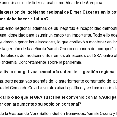
 asumir su rol de líder natural como Alcalde de Arequipa.
a gestión del gobierno regional de Elmer Cáceres en lo po
es debe hacer a futuro?
Gobierno Regional, además de su ineptitud e incapacidad demostra
 una idoneidad para asumir un cargo tan importante. Todo ello a
yudaron a ganar las elecciones, lo que conllevó a mantener en l
 la gestión de la señorita Yamila Osorio en casos de corrupción
 toneladas de medicamentos en los almacenes del GRA, entre otr
Pandemia. Concretamente sobre la pandemia,
itivas o negativas rescataría usted de la gestión regional 
na, pero negativas además de lo anteriormente comentado del pa
 del Comando Covid a su otro aliado político y ex funcionario d
idario o no que el GRA suscriba el convenio con MINAGRI par
ar con argumentos su posición personal?
de la Gestión de Vera Ballón, Guillén Benavides, Yamila Osorio y 