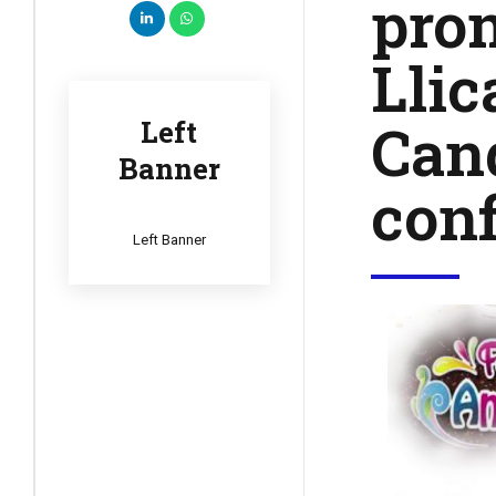
prom
Llic
Cand
Left
Banner
conf
Left Banner