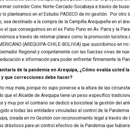
primer corredor Cono Norte-Cercado-Socabaya a través de buses 
 lo planteamos en el Estudio PADECO de mi gestión. Por otro la
, sea destinado a la compra de la Campiña Arequipeña en el ár
o el que conseguimos en el ex Patio Puno en Av. Parra y la Para
onómica a través de retomar planes como la promoción turística 
ICANO (AREQUIPA-CHILE-BOLIVIA) que suscribimos en mi gesti
bernador Regional y conjuntamente con las fuerzas vivas de nue
, educación e información para poder enfrentar firmemente la Pa
anitaria de la pandemia en Arequipa, ¿Cómo evalúa usted la 
, y que correcciones debe hacer?
 muy mala, porque no supo ponerse a la altura de las circunstan
o que el Alcalde de Arequipa tiene un peso específico tradicion
te y muy por el contrario se dedicó a boicotear la gestión del a
igido a todas las entidades vinculadas al control de la Pandemi
ipa, creada en mi Gestión con reconocimiento legal a través de 
s drásticos para un control efectivo de la Pandemia que hubier