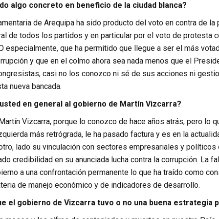
ado algo concreto en beneficio de la ciudad blanca?
mentaria de Arequipa ha sido producto del voto en contra de la 
al de todos los partidos y en particular por el voto de protest
specialmente, que ha permitido que llegue a ser el más votado 
rrupción y que en el colmo ahora sea nada menos que el Preside
ongresistas, casi no los conozco ni sé de sus acciones ni gestio
sta nueva bancada.
sted en general al gobierno de Martín Vizcarra?
rtín Vizcarra, porque lo conozco de hace años atrás, pero lo qu
zquierda más retrógrada, le ha pasado factura y es en la actualida
tro, lado su vinculación con sectores empresariales y político
tado credibilidad en su anunciada lucha contra la corrupción. La f
bierno a una confrontación permanente lo que ha traído como co
teria de manejo económico y de indicadores de desarrollo.
e el gobierno de Vizcarra tuvo o no una buena estrategia p