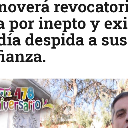
overá revocatori
a por inepto y e
ía despida a sus
ianza.