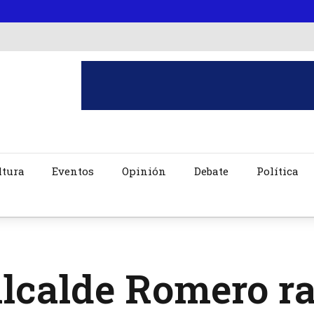
ltura
Eventos
Opinión
Debate
Política
lcalde Romero ra