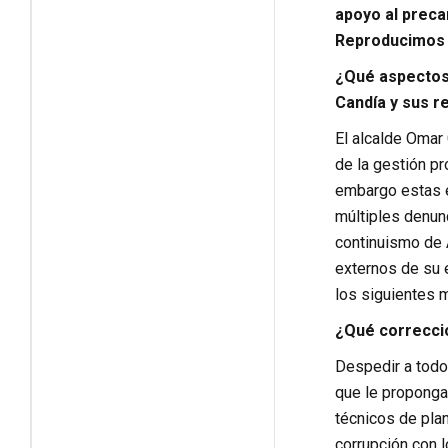
apoyo al preca
Reproducimos s
¿Qué aspectos 
Candía y sus r
El alcalde Omar 
de la gestión pr
embargo estas ex
múltiples denun
continuismo de 
externos de su 
los siguientes
¿Qué correccio
Despedir a todo
que le proponga
técnicos de pla
corrupción con l