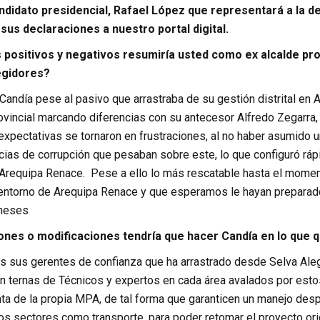
ndidato presidencial, Rafael López que representará a la de
us declaraciones a nuestro portal digital.
positivos y negativos resumiría usted como ex alcalde prov
egidores?
Candía pese al pasivo que arrastraba de su gestión distrital en 
ovincial marcando diferencias con su antecesor Alfredo Zegarra,
pectativas se tornaron en frustraciones, al no haber asumido una
cias de corrupción que pesaban sobre este, lo que configuró ráp
Arequipa Renace. Pese a ello lo más rescatable hasta el mome
entorno de Arequipa Renace y que esperamos le hayan preparado
 meses
nes o modificaciones tendría que hacer Candía en lo que 
s sus gerentes de confianza que ha arrastrado desde Selva Aleg
n ternas de Técnicos y expertos en cada área avalados por est
nta de la propia MPA, de tal forma que garanticen un manejo des
os sectores como transporte, para poder retomar el proyecto ori