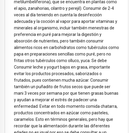
metilumbeliferona), que se encuentra en plantas como
el apio, zanahorias, cilantro y perejil). Consumir de 2-4
veces al día teniendo en cuenta la desinfección
adecuada y la cocción al vapor para aportar vitaminas y
minerales al organismo, incluir también menestras de
preferencia en puré para mejorar la digestión y
absorción de nutrientes, pero también consumir
alimentos ricos en carbohidratos como tubérculos como
papa en preparaciones sencillas como puré, pero no
fritas otros tubérculos como olluco, yuca. Se debe
Consumir leche y yogurt bajos en grasa, importante
evitar los productos procesados, saborizados o
frutados, pues contienen mucha azúcar. Consumir
también un puñadito de frutos secos que puede ser
mani 3 veces por semana por que tienen grasas buenas
y ayudan a mejorar el estrés de padecer una
enfermedad. Evitar en todo momento comida chatarra,
productos concentrados en azúcar como pasteles,
caramelos. Esto en términos generales, pero hay que
recordar que la alimentación durante las diferentes
edades no es igual por eso se debe consultar a un