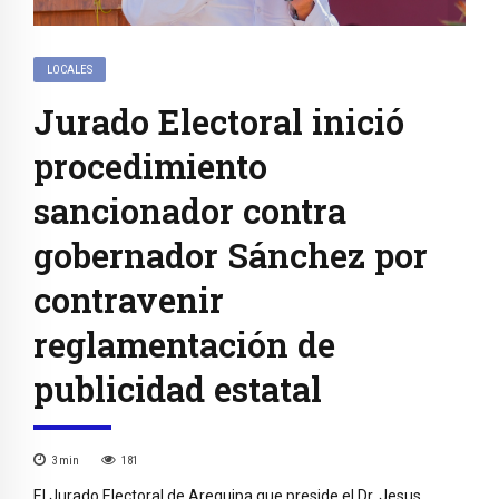
LOCALES
Jurado Electoral inició
procedimiento
sancionador contra
gobernador Sánchez por
contravenir
reglamentación de
publicidad estatal
3
min
181
El Jurado Electoral de Arequipa que preside el Dr. Jesus