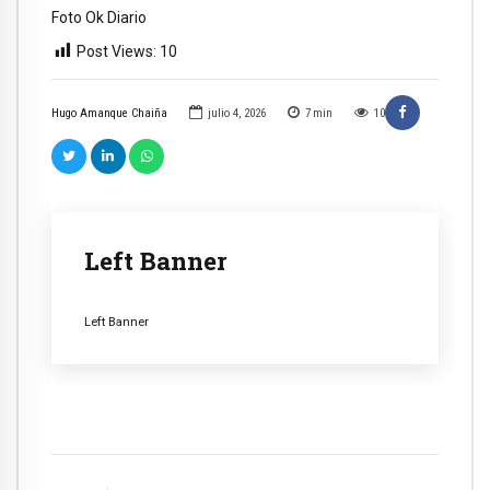
Foto Ok Diario
Post Views:
10
Hugo Amanque Chaiña
julio 4, 2026
7
min
10
Left Banner
Left Banner