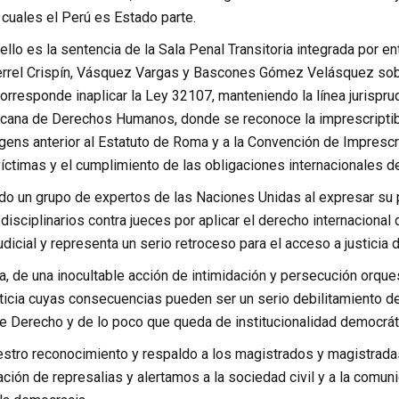
cuales el Perú es Estado parte.
llo es la sentencia de la Sala Penal Transitoria integrada por e
errel Crispín, Vásquez Vargas y Bascones Gómez Velásquez sobr
orresponde inaplicar la Ley 32107, manteniendo la línea jurisprude
icana de Derechos Humanos, donde se reconoce la imprescriptib
ens anterior al Estatuto de Roma y a la Convención de Imprescrip
 víctimas y el cumplimiento de las obligaciones internacionales d
o un grupo de expertos de las Naciones Unidas al expresar su p
disciplinarios contra jueces por aplicar el derecho internacion
dicial y representa un serio retroceso para el acceso a justicia d
a, de una inocultable acción de intimidación y persecución orque
icia cuyas consecuencias pueden ser un serio debilitamiento de l
e Derecho y de lo poco que queda de institucionalidad democráti
tro reconocimiento y respaldo a los magistrados y magistrada
ación de represalias y alertamos a la sociedad civil y a la comu