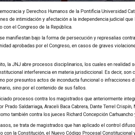
 Democracia y Derechos Humanos de la Pontificia Universidad Ca
nes de intimidación y afectación a la independencia judicial que 
o con el Congreso de la República.
se manifiestan bajo la forma de persecución y represalias contr
idad aprobadas por el Congreso, en casos de graves violacio
o, la JNJ abre procesos disciplinarios, los cuales en realidad 
stitucional interferencia en materia jurisdiccional. Es decir, so
o por presuntos actos de inconducta funcional o infracciones di
nario, sino por el contenido de sus fallos.
niciado procesos contra los magistrados que anteriormente integr
ctor Prado Saldarriaga, Araceli Baca Cabrera, Dante Terrel Cris
como también contra los jueces Richard Concepción Carhuancho 
sos, se trata de magistrados que han aplicado el control difuso
o con la Constitución, el Nuevo Código Procesal Constitucional 