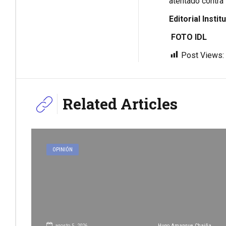
atentado contra 
Editorial Inst
FOTO IDL
Post Views:
Related Articles
OPINIÓN
agosto 5, 2026
Hugo Amanque Chaiña