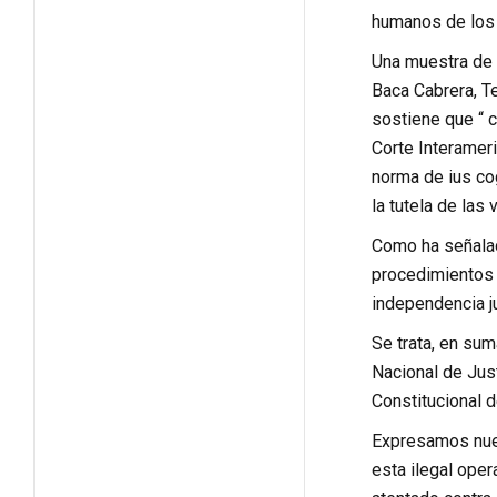
humanos de los 
Una muestra de e
Baca Cabrera, T
sostiene que “ c
Corte Interamer
norma de ius cog
la tutela de las
Como ha señalad
procedimientos 
independencia ju
Se trata, en sum
Nacional de Just
Constitucional d
Expresamos nues
esta ilegal oper