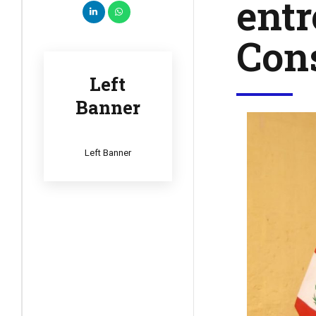
entr
Cons
Left
Banner
Left Banner