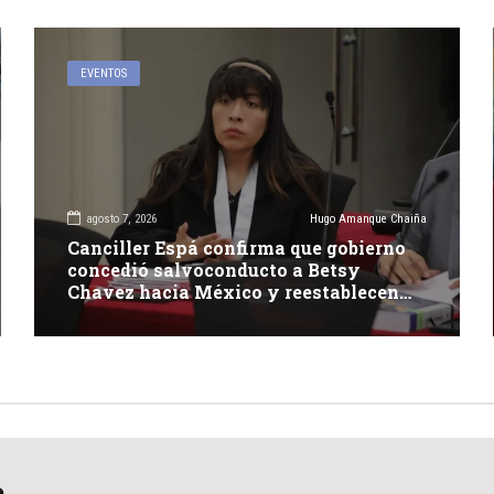
EVENTOS
agosto 7, 2026
Hugo Amanque Chaiña
Canciller Espá confirma que gobierno
concedió salvoconducto a Betsy
Chavez hacia México y reestablecen
relaciones con dicho país
a