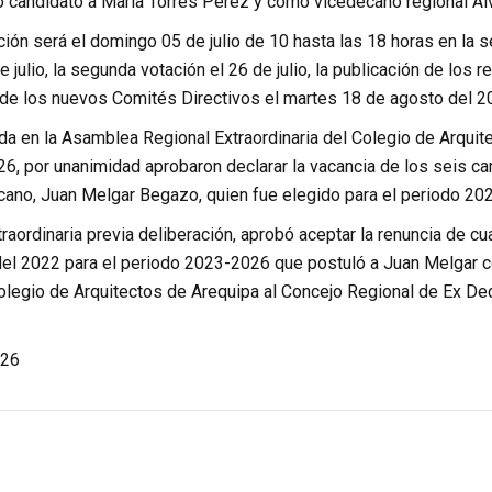
 candidato a Maria Torres Perez y como vicedecano regional Álv
ación será el domingo 05 de julio de 10 hasta las 18 horas en la s
 julio, la segunda votación el 26 de julio, la publicación de los 
 de los nuevos Comités Directivos el martes 18 de agosto del 2
a en la Asamblea Regional Extraordinaria del Colegio de Arquite
6, por unanimidad aprobaron declarar la vacancia de los seis ca
ano, Juan Melgar Begazo, quien fue elegido para el periodo 20
aordinaria previa deliberación, aprobó aceptar la renuncia de cu
del 2022 para el periodo 2023-2026 que postuló a Juan Melgar 
Colegio de Arquitectos de Arequipa al Concejo Regional de Ex De
26