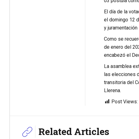
03 postula como
El día de la vot
el domingo 12 de
y juramentación
Como se recuerd
de enero del 202
encabezó el Dec
La asamblea extr
las elecciones 
transitoria del 
Llerena.
Post Views:
Related Articles