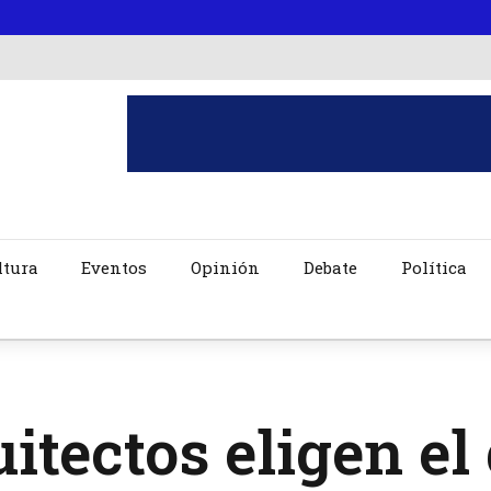
ltura
Eventos
Opinión
Debate
Política
itectos eligen e