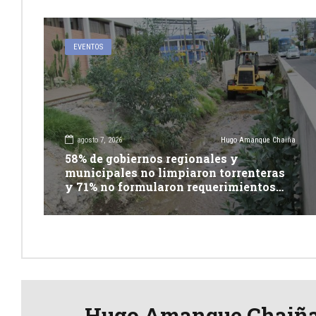
EVENTOS
agosto 7, 2026
Hugo Amanque Chaiña
58% de gobiernos regionales y
municipales no limpiaron torrenteras
y 71% no formularon requerimientos
presupuestales afirma informe de
Contraloría
Hugo Amanque Chaiñ