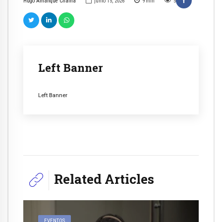
Hugo Amanque Chaiña
junio 15, 2026
9
min
5
Left Banner
Left Banner
Related Articles
EVENTOS