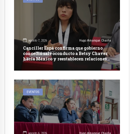
agosto 7, 2026
Hugo Amanque Chaiña
Canciller Espá confirma que gobierno
concedió salvoconducto a Betsy Chavez
hacia México y reestablecen relaciones
con dicho país
EVENTOS
agosto 6, 2026
Hugo Amanque Chaiña