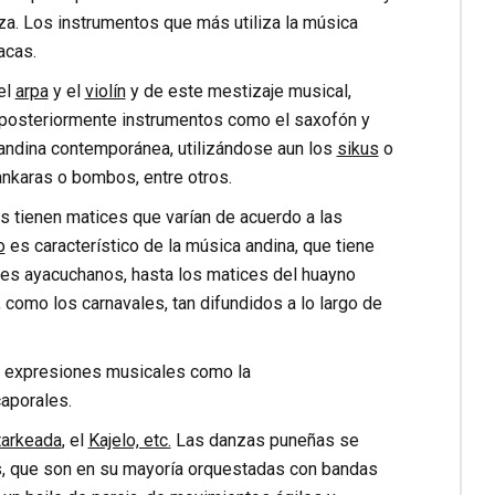
nza. Los instrumentos que más utiliza la música
acas.
 el
arpa
y el
violín
y de este mestizaje musical,
 posteriormente instrumentos como el saxofón y
 andina contemporánea, utilizándose aun los
sikus
o
ankaras o bombos, entre otros.
 tienen matices que varían de acuerdo a las
o
es característico de la música andina, que tiene
ces ayacuchanos, hasta los matices del huayno
como los carnavales, tan difundidos a lo largo de
 y expresiones musicales como la
caporales.
tarkeada
, el
Kajelo, etc.
Las danzas puneñas se
ces, que son en su mayoría orquestadas con bandas