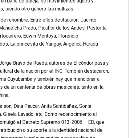
un baile de pareja, de movimientos ágiles y
s, siendo otro género las
mullizas
.
s de renombre. Entre ellos destacaron,
Jacinto
Manuelcha Prado
,
Picaflor de los Andes
,
Pastorita
rtocarrero,
Edwin Montoya
,
Florencio
ados
,
La princesita de Yungay
, Angélica Harada
Jorge Bravo de Rueda
, autores de
El cóndor pasa
y
tural de la nación por el INC. También destacaron,
poma Cuyubamba
y también hay que mencionar a
 de un centenar de obras musicales, tanto en la
hina.
 son, Dina Paucar, Anita Santibáñez, Sonia
a, Gisela Lavado, etc. Como reconocimiento al
y promulgó el Decreto Supremo 013-2006 – ED, que
tribución a su aporte a la identidad nacional de