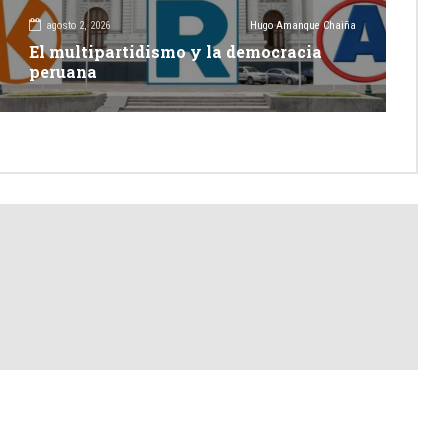
agosto 2, 2026
Hugo Amanque Chaiña
El multipartidismo y la democracia
peruana