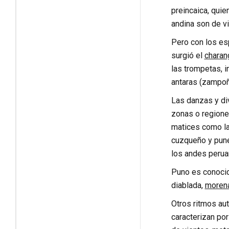
preincaica, quie
andina son de v
Pero con los es
surgió el
charan
las trompetas, 
antaras (zampoñ
Las danzas y di
zonas o regiones
matices como la
cuzqueño y puneñ
los andes perua
Puno es conocid
diablada,
moren
Otros ritmos au
caracterizan po