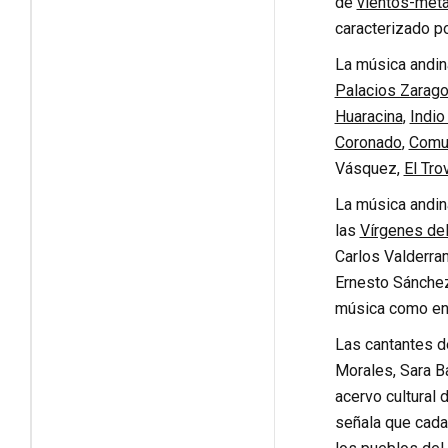
de
vientos-meta
caracterizado p
La música andina
Palacios Zarag
Huaracina
,
Indio
Coronado
,
Comu
Vásquez,
El Tro
La música andin
las
Vírgenes del
Carlos Valderra
Ernesto Sánchez
música como en l
Las cantantes d
Morales, Sara B
acervo cultural
señala que cada 