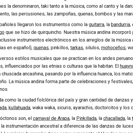
nes la denominaron, taki tanto a la música, como al canto y la da
iento, las percusiones, las zampoñas, quenas, bombos y las mar
pañoles llegaron los instrumentos como la
guitarra
, la
bandurria
,
go
que se hizo de quirquincho. Nuestra música andina incorporó
inclusive instrumentos electrónicos en los arreglos de la música
as en español),
quenas
, pinkillos,
tarkas
, silulos,
mohoceños
, w
versos estilos musicales que se practican en los andes peruanos
, influenciados por las etnias o culturas que la habitan. El
huayn
 chuscada ancashina, pasando por la influencia huanca, los mati
o. La música andina forma parte de celebraciones y festivales, 
nos.
a como la ciudad folclórica del país y gran cantidad de danzas
ada
,
kullahuada
, waka waka, sicuris, ayarachis, doctorcitos y los 
tóctonos son, el
carnaval de Arapa
, la
Pinkillada
, la
chacallada
, la
r la instrumentación ancestral a diferencia de las danzas de lu