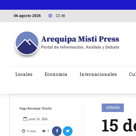
06.agosto 2026
22:46
Locales
Economía
Internacionales
Cu
OPINIÓN
Hugo Amanque Chaiña
15 d
junio 14, 2026
11
min
7