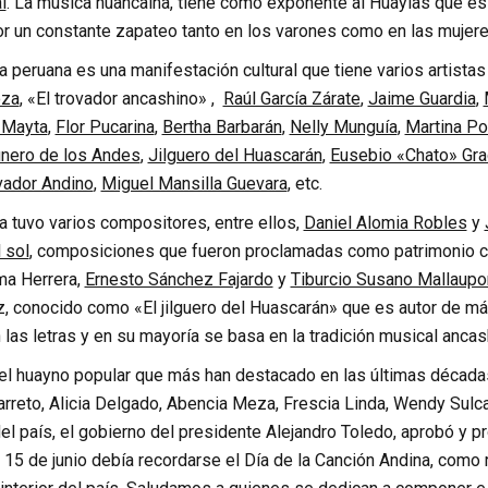
l
. La música huancaína, tiene como exponente al Huaylas que es 
or un constante zapateo tanto en los varones como en las mujere
 peruana es una manifestación cultural que tiene varios artista
oza
, «El trovador ancashino» ,
Raúl García Zárate
,
Jaime Guardia
,
 Mayta
,
Flor Pucarina
,
Bertha Barbarán
,
Nelly Munguía
,
Martina Po
nero de los Andes
,
Jilguero del Huascarán
,
Eusebio «Chato» Gr
vador Andino
,
Miguel Mansilla Guevara
, etc.
a tuvo varios compositores, entre ellos,
Daniel Alomia Robles
y
 sol
, composiciones que fueron proclamadas como patrimonio cul
ma Herrera,
Ernesto Sánchez Fajardo
y
Tiburcio Susano Mallau
, conocido como «El jilguero del Huascarán» que es autor de más
as letras y en su mayoría se basa en la tradición musical ancas
el huayno popular que más han destacado en las últimas décadas
arreto, Alicia Delgado, Abencia Meza, Frescia Linda, Wendy Sulc
 del país, el gobierno del presidente Alejandro Toledo, aprobó 
15 de junio debía recordarse el Día de la Canción Andina, como re