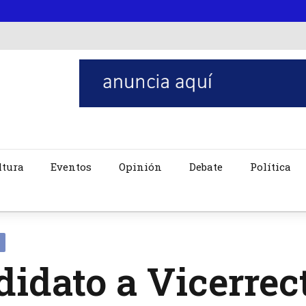
ltura
Eventos
Opinión
Debate
Política
idato a Vicerrec