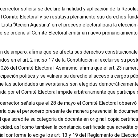
icerrector solicita se declare la nulidad y aplicación de la Reso
el Comité Electoral y se restituya plenamente sus derechos fund
 Lista “Acción Agustina” en el proceso electoral para la elecció
e se ordene al Comité Electoral emitir un nuevo pronunciamien
n de amparo, afirma que se afecta sus derechos constitucionales a
dos en el art. 2 inciso 17 de la Constitución al excluirse su post
026 del Comité Electoral. Asimismo, afirma que el art. 23 numer
cipación política y se vulnera su derecho al acceso a cargos pú
e las autoridades universitarias son elegidas democráticamente p
da por el Comité Electoral impide arbitrariamente que participe
icerrector señala que el 28 de mayo el Comité Electoral observó l
ería que el personero presente de manera presencial la document
 que acredite su categoría de docente en original, copia certif
ticidad, así como tambien la constancia certificada que acredite
l conforme lo exige los art. 13 y 19 del Reglamento de Eleccione