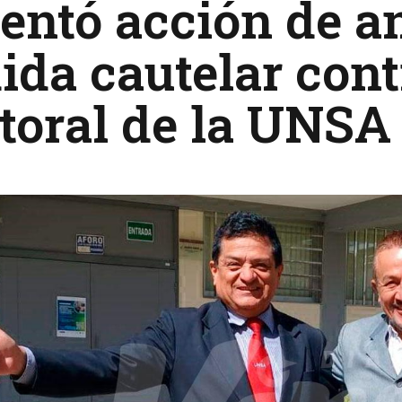
entó acción de 
da cautelar cont
toral de la UNSA