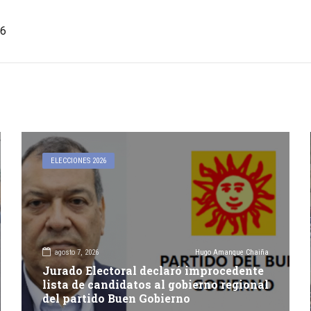
6
ELECCIONES 2026
agosto 7, 2026
Hugo Amanque Chaiña
Jurado Electoral declaró improcedente
lista de candidatos al gobierno regional
del partido Buen Gobierno