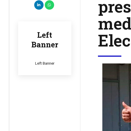
pres
medi
Elec
Left
Banner
Left Banner