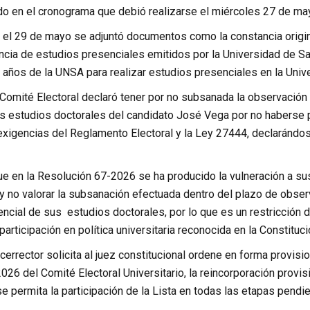
do en el cronograma que debió realizarse el miércoles 27 de ma
 el 29 de mayo se adjuntó documentos como la constancia origi
ncia de estudios presenciales emitidos por la Universidad de Sa
 años de la UNSA para realizar estudios presenciales en la Univ
Comité Electoral declaró tener por no subsanada la observación r
os estudios doctorales del candidato José Vega por no haberse 
exigencias del Reglamento Electoral y la Ley 27444, declarándos
e en la Resolución 67-2026 se ha producido la vulneración a su
 no valorar la subsanación efectuada dentro del plazo de observ
ncial de sus estudios doctorales, por lo que es un restricción 
articipación en política universitaria reconocida en la Constituci
icerrector solicita al juez constitucional ordene en forma provis
26 del Comité Electoral Universitario, la reincorporación provis
se permita la participación de la Lista en todas las etapas pendi