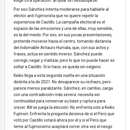
exige otra operación: ampliar sin desdibujarse.
Por eso Sánchez intenta moderarse para hablarle al
elector anti fujimorista que no quiere repetir la
experiencia de Castillo. La campaña electoral es el
espacio de las emociones y una de ellas, muy sensible,
es la del miedo. Por eso, en sus pocas presentaciones,
pretende moverse hacia el centro, tomando distancia
del indomable Antauro Humala, que, con sus actos y
frases, actúa en sentido inverso. Sánchez puede
corregir, negar y matizar, pero lo que no puede hacer es
soltar a Castillo. Si lo hace, se queda sin oxígeno.
Keiko llega a esta segunda vuelta en una situación
distinta a la de 2021. No desaparece su rechazo, pero
parece menos paralizante. Sánchez, en cambio, carga
con una contradicción más severa: necesita ser
continuidad para conservar su base y ruptura para
crecer. Allí se juega la elección. No enfrenta solo a Keiko
Fujimori. Enfrenta la pregunta decisiva de si el Perú que
votó por Castillo votará ahora por él y si el Perú que
teme al fujimorismo aceptará correr otra vez el riesgo