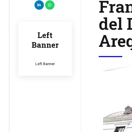
Fra
del 
Areq
Left
Banner
Left Banner