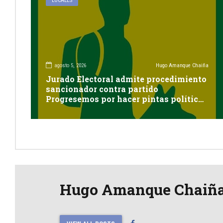
LOCALES
agosto 5, 2026
Hugo Amanque Chaiña
Jurado Electoral admite procedimiento
sancionador contra partido
Progresemos por hacer pintas políticas
sin autorización en Cayma
Hugo Amanque Chaiñ