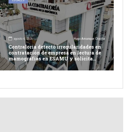
LOCALES
agosto 4, 2026
Hugo Amanque Chaiña
Contraloría detectó irregularidades en
contratación de empresa en lectura de
mamografías en ESAMU y solicita
acciones penales contra funcionarios