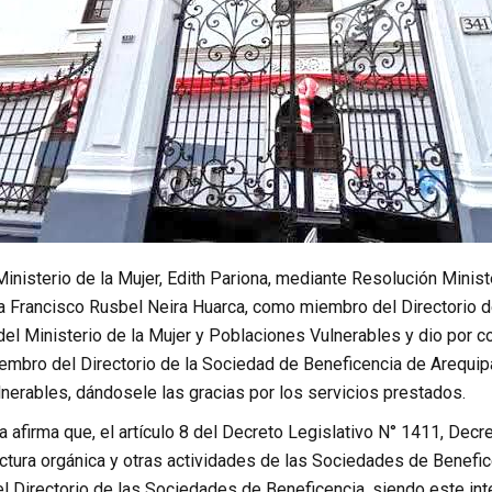
Ministerio de la Mujer, Edith Pariona, mediante Resolución Mini
ó a Francisco Rusbel Neira Huarca, como miembro del Directorio 
del Ministerio de la Mujer y Poblaciones Vulnerables y dio por 
mbro del Directorio de la Sociedad de Beneficencia de Arequipa,
nerables, dándosele las gracias por los servicios prestados.
 afirma que, el artículo 8 del Decreto Legislativo N° 1411, Decret
ctura orgánica y otras actividades de las Sociedades de Benefice
l Directorio de las Sociedades de Beneficencia, siendo este int