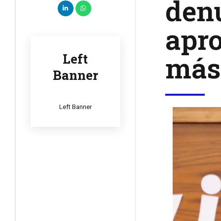
denu
apro
más 
Left
Banner
Left Banner