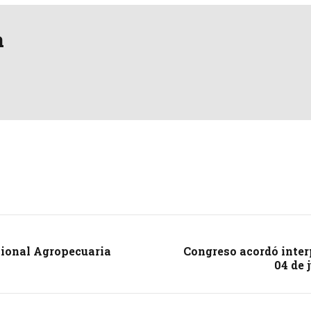
a
cional Agropecuaria
Congreso acordó interp
04 de 