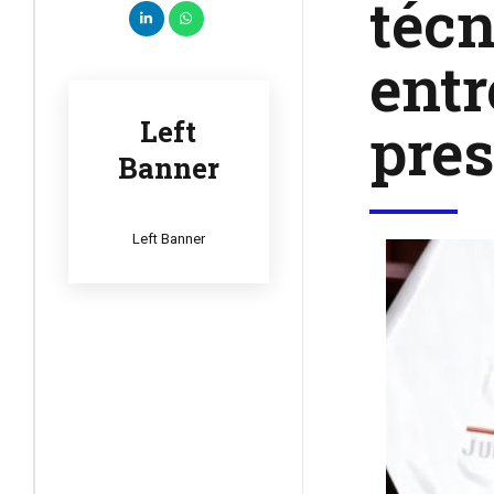
técn
entr
pres
Left
Banner
Left Banner