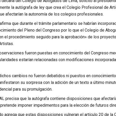
a decana del Colegio de Abogados de Lima, solicitó al president
ente la autógrafa de ley que crea el Colegio Profesional de Arti
ue afectarían la autonomía de los colegios profesionales.
afirma que durante el trámite parlamentario se habrían incorpor
cimiento del Pleno del Congreso por lo que el Colegio de Abog
en el procedimiento seguido para la aprobación» de los proyecto
rtistas.
observaciones fueron puestas en conocimiento del Congreso media
gularidades estarían relacionadas con modificaciones incorporad
dichos cambios no fueron debatidos ni puestos en conocimiento 
ifestaron su sorpresa con la adición de un texto a último minuto,
encial para su promulgación.
AL precisa que la autógrafa contiene disposiciones que afectaría
 pretende imponer impedimentos para la elección de futuros dire
ado agrega que estas disposiciones vulneran el artículo 20 de la C