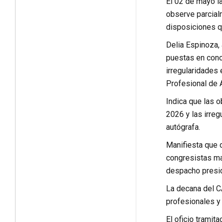
El 02 de mayo l
observe parcialm
disposiciones q
Delia Espinoza, 
puestas en cono
irregularidades 
Profesional de A
Indica que las 
2026 y las irre
autógrafa.
Manifiesta que 
congresistas man
despacho presid
La decana del C
profesionales y
El oficio tramit