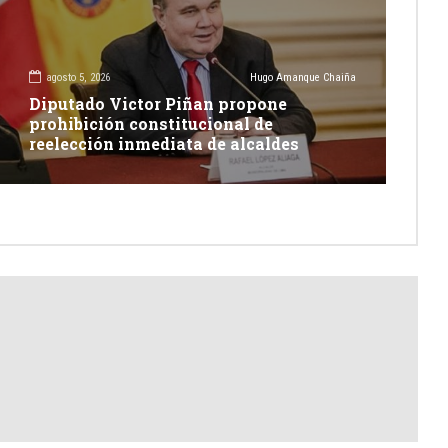
agosto 5, 2026
Hugo Amanque Chaiña
Diputado Victor Piñan propone
prohibición constitucional de
reelección inmediata de alcaldes