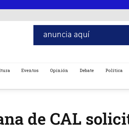
ltura
Eventos
Opinión
Debate
Política
na de CAL solicit