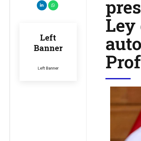
pres
Ley 
aut
Left
Banner
Prof
Left Banner