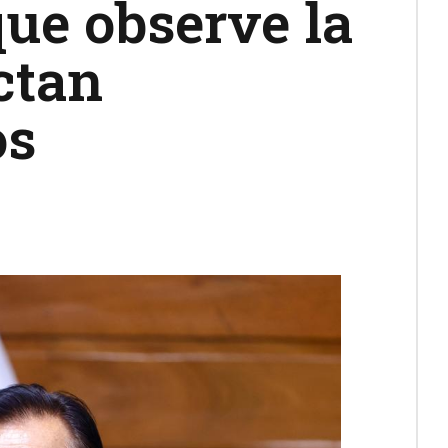
que observe la
ctan
os