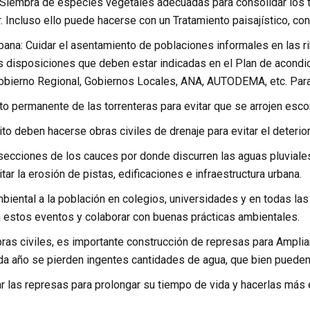
 Siembra de especies vegetales adecuadas para consolidar los ta
r. Incluso ello puede hacerse con un Tratamiento paisajístico, con
rbana: Cuidar el asentamiento de poblaciones informales en las ri
s disposiciones que deben estar indicadas en el Plan de acondic
bierno Regional, Gobiernos Locales, ANA, AUTODEMA, etc. Para e
to permanente de las torrenteras para evitar que se arrojen es
rito deben hacerse obras civiles de drenaje para evitar el deterio
as secciones de los cauces por donde discurren las aguas pluvia
tar la erosión de pistas, edificaciones e infraestructura urbana.
mbiental a la población en colegios, universidades y en todas l
 estos eventos y colaborar con buenas prácticas ambientales.
bras civiles, es importante construcción de represas para Ampliar
da año se pierden ingentes cantidades de agua, que bien pueden u
r las represas para prolongar su tiempo de vida y hacerlas má