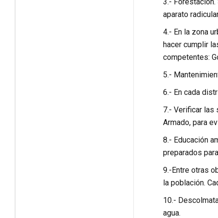
3.- Forestación.
aparato radicula
4.- En la zona u
hacer cumplir la
competentes: Go
5.- Mantenimien
6.- En cada dist
7.- Verificar l
Armado, para evi
8.- Educación a
preparados para
9.-Entre otras o
la población. Ca
10.- Descolmata
agua.