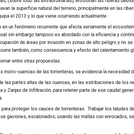
as, (sobre todo las extraordinarias), erosionan las riberas debid
cavan la superficie natural del terreno, principalmente en las ri
uipa el 2013 y lo que viene ocurriendo actualmente.
 en un fenómeno recurrente que afecta seriamente el ecosistema,
 cual sin embargo tampoco es abordado con la eficiencia y conti
ocupación de áreas por invasión en zonas de alto peligro y no s
urre también, como consecuencia y efecto del calentamiento gl
tomar entre otras propuestas.
as micro-cuencas de las torrenteras, se evidencia la necesidad 
de las partes altas de las cuencas, en las estribaciones de los 
y Zanjas de Infiltración, para retener parte de ese caudal genera
.
s para proteger los cauces de torrenteras. Trabajar los taludes 
se gaviones, escalonados; usando las mallas con enrocados, se at