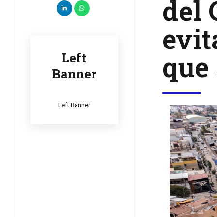
del 
evit
que 
Left
Banner
Left Banner