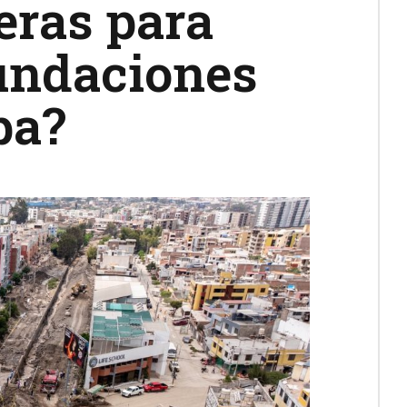
teras para
nundaciones
pa?