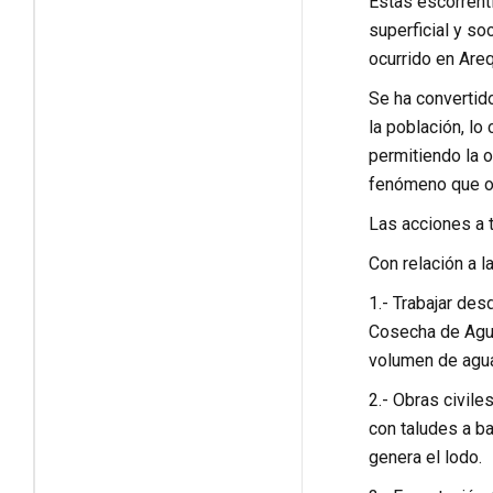
Estas escorrentí
superficial y so
ocurrido en Areq
Se ha convertido
la población, lo
permitiendo la 
fenómeno que oc
Las acciones a 
Con relación a l
1.- Trabajar des
Cosecha de Agua 
volumen de agua
2.- Obras civile
con taludes a ba
genera el lodo.