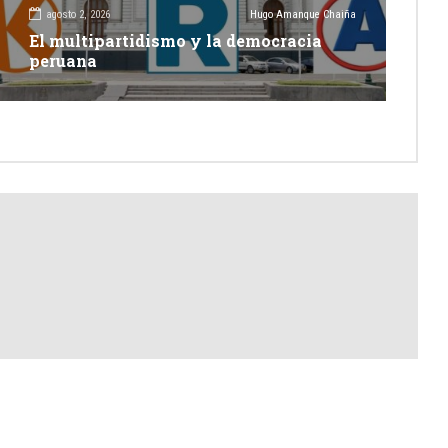
agosto 2, 2026
Hugo Amanque Chaiña
El multipartidismo y la democracia
peruana