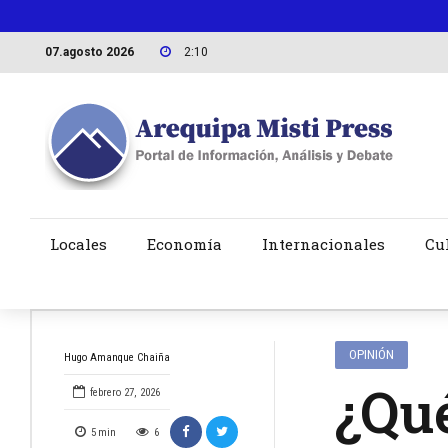
07.agosto 2026
2:10
Locales
Economía
Internacionales
Cu
OPINIÓN
Hugo Amanque Chaiña
¿Qu
febrero 27, 2026
5
min
6