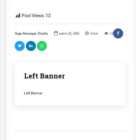
Post Views:
12
Hugo Amanque Chaiña
enero 25, 2026
3
min
12
Left Banner
Left Banner