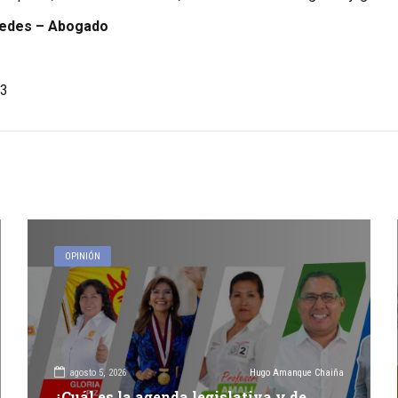
redes – Abogado
3
OPINIÓN
agosto 5, 2026
Hugo Amanque Chaiña
¿Cuál es la agenda legislativa y de