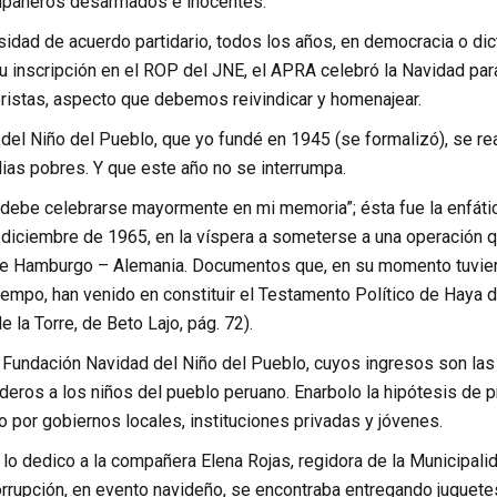
mpañeros desarmados e inocentes.
idad de acuerdo partidario, todos los años, en democracia o dic
u inscripción en el ROP del JNE, el APRA celebró la Navidad par
pristas, aspecto que debemos reivindicar y homenajear.
del Niño del Pueblo, que yo fundé en 1945 (se formalizó), se re
lias pobres. Y que este año no se interrumpa.
 debe celebrarse mayormente en mi memoria”; ésta fue la enfáti
 diciembre de 1965, en la víspera a someterse a una operación quir
de Hamburgo – Alemania. Documentos que, en su momento tuviero
iempo, han venido en constituir el Testamento Político de Haya d
la Torre, de Beto Lajo, pág. 72).
 Fundación Navidad del Niño del Pueblo, cuyos ingresos son las 
eros a los niños del pueblo peruano. Enarbolo la hipótesis de p
 por gobiernos locales, instituciones privadas y jóvenes.
e lo dedico a la compañera Elena Rojas, regidora de la Municipal
orrupción, en evento navideño, se encontraba entregando juguete