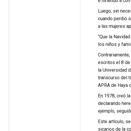
e hiriendo a co
Luego, sin neces
cuando perdió s
a las mujeres a
“Que la Navidad 
los niños y fami
Contrariamente,
escritos el 8 de
la Universidad 
transcurso del t
APRA de Haya de 
En 1978, creó la
declarando hered
ejemplo, seguido
Este artículo, s
sicarios de la c