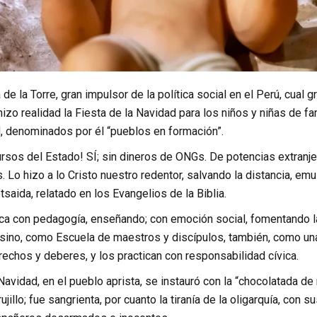
 de la Torre, gran impulsor de la política social en el Perú, cual 
izo realidad la Fiesta de la Navidad para los niños y niñas de fa
 denominados por él “pueblos en formación”.
ursos del Estado! SÍ; sin dineros de ONGs. De potencias extranj
. Lo hizo a lo Cristo nuestro redentor, salvando la distancia, em
aida, relatado en los Evangelios de la Biblia.
tica con pedagogía, enseñando; con emoción social, fomentando l
o, sino, como Escuela de maestros y discípulos, también, como un
echos y deberes, y los practican con responsabilidad cívica.
 Navidad, en el pueblo aprista, se instauró con la “chocolatada 
jillo; fue sangrienta, por cuanto la tiranía de la oligarquía, con s