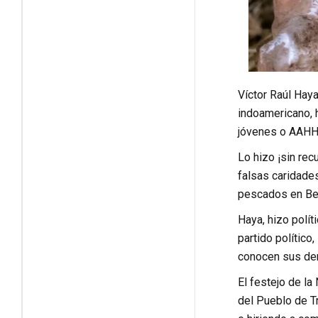
Víctor Raúl Haya
indoamericano, h
jóvenes o AAHH,
Lo hizo ¡sin rec
falsas caridades
pescados en Bets
Haya, hizo polí
partido polític
conocen sus der
El festejo de la
del Pueblo de Tru