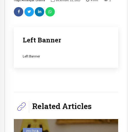
Hugo Amanque Chaiña
diciembre 23, 2025
4
min
2
Left Banner
Left Banner
Related Articles
POLÍTICA