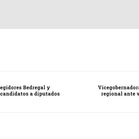
regidores Bedregal y
Vicegobernadora
r candidatos a diputados
regional ante 