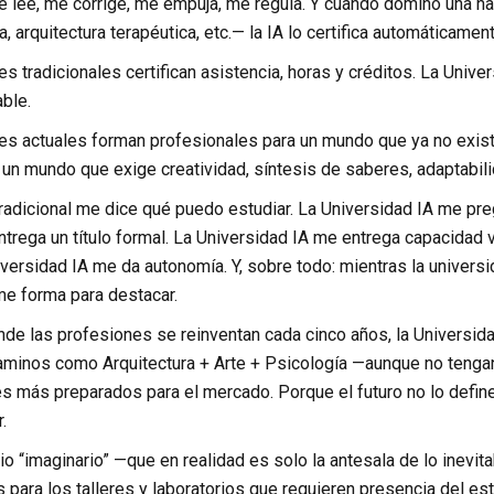
 lee, me corrige, me empuja, me regula. Y cuando domino una ha
a, arquitectura terapéutica, etc.— la IA lo certifica automáticament
s tradicionales certifican asistencia, horas y créditos. La Univer
able.
es actuales forman profesionales para un mundo que ya no exist
un mundo que exige creatividad, síntesis de saberes, adaptabili
radicional me dice qué puedo estudiar. La Universidad IA me preg
ntrega un título formal. La Universidad IA me entrega capacidad 
iversidad IA me da autonomía. Y, sobre todo: mientras la universid
me forma para destacar.
de las profesiones se reinventan cada cinco años, la Universida
caminos como Arquitectura + Arte + Psicología —aunque no tenga
s más preparados para el mercado. Porque el futuro no lo define u
.
o “imaginario” —que en realidad es solo la antesala de lo inevit
 para los talleres y laboratorios que requieren presencia del est