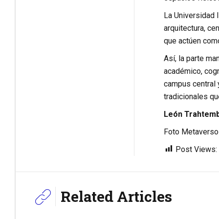
La Universidad I
arquitectura, ce
que actúen como
Así, la parte ma
académico, cognit
campus central 
tradicionales qu
León Trahtembe
Foto Metaverso
Post Views:
Related Articles